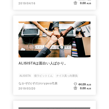
0.00
2019/04/16
ALIS
ALISISTAは面白い人ばかり。
ALISISTA
億ラビットくん
ナイス真っ向勝負
なかぞの(ぞの)/crypvo代表
44.09
ALIS
0.00
2019/03/20
ALIS