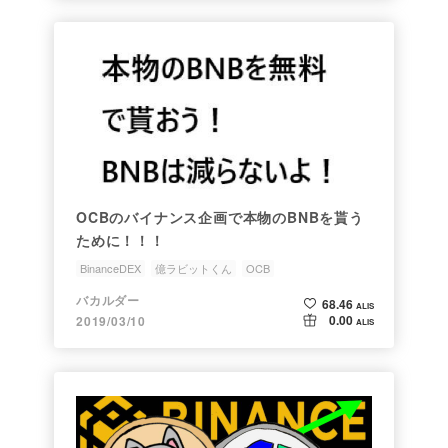
OCBのバイナンス企画で本物のBNBを貰う
ために！！！
BinanceDEX
億ラビットくん
OCB
バカルダー
68.46
ALIS
0.00
2019/03/10
ALIS