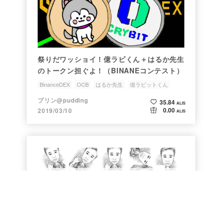
祭りだワッショイ！億ラビくん＋はるか先生
のトークン担ぐよ！（BINANEコンテスト）
BinanceDEX
OCB
はるか先生
億ラビットくん
ALIS参加募集企画
プリン@pudding
35.84
ALIS
0.00
2019/03/10
ALIS