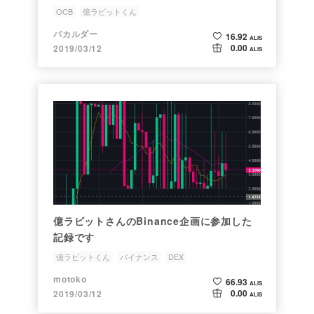
OCB
億ラビットくん
バカルダー
16.92
ALIS
0.00
2019/03/12
ALIS
億ラビットさんのBinance企画に参加した
記録です
億ラビットくん
バイナンス
DEX
motoko
66.93
ALIS
0.00
2019/03/12
ALIS