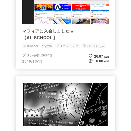
マフィアに入会しましたｗ
【ALISCHOOL】
ALISchool
crypvo
プログラミング
億ラビットくん
ALISマフィア
プリン@pudding
26.87
ALIS
0.00
2019/10/13
ALIS