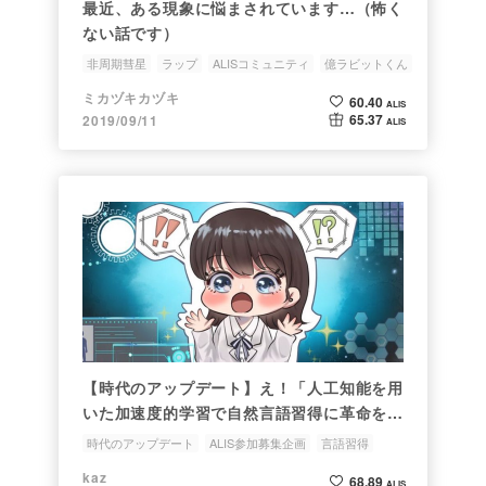
最近、ある現象に悩まされています…（怖く
ない話です）
非周期彗星
ラップ
ALISコミュニティ
億ラビットくん
ミカヅキカヅキ
60.40
ALIS
65.37
2019/09/11
ALIS
【時代のアップデート】え！「人工知能を用
いた加速度的学習で自然言語習得に革命を起
こす」って⁉︎
時代のアップデート
ALIS参加募集企画
言語習得
外国語
億ラビットくん
kaz
68.89
ALIS