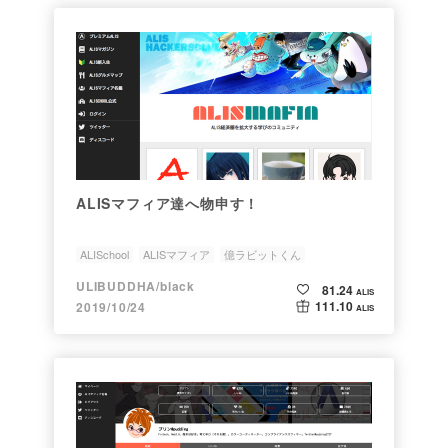
ALISマフィア達へ物申す！
ALISchool
ALISマフィア
億ラビットくん
ULIBUDDHA/black
81.24
ALIS
111.10
2019/10/24
ALIS