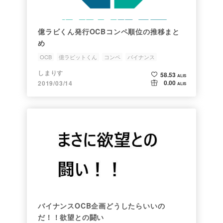
億ラビくん発行OCBコンペ順位の推移まと
め
OCB
億ラビットくん
コンペ
バイナンス
億ラビくん応援
しまりす
58.53
ALIS
0.00
2019/03/14
ALIS
バイナンスOCB企画どうしたらいいの
だ！！欲望との闘い