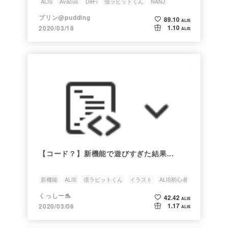
ALIS
Avacus
DeFi
億ラビットくん
NANJ
プリン@pudding
89.10
ALIS
1.10
2020/03/18
ALIS
【コード？】新機能で遊びすぎた結果...
新機能
ALIS
億ラビットくん
イラスト
ALIS初心者
くっしー🐬
42.42
ALIS
1.17
2020/03/06
ALIS