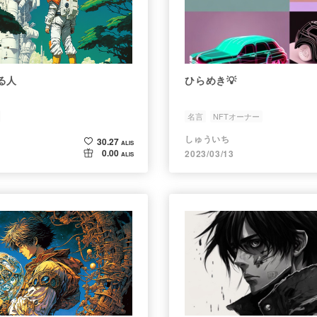
る人
ひらめき💡
名言
NFTオーナー
しゅういち
30.27
ALIS
0.00
2023/03/13
ALIS