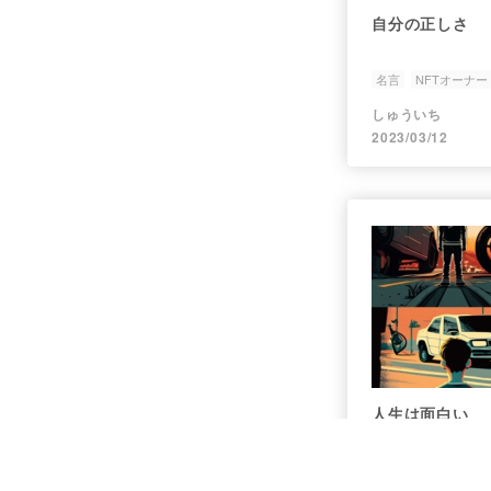
自分の正しさ
名言
NFTオーナー
しゅういち
2023/03/12
人生は面白い
名言
人生
NFT