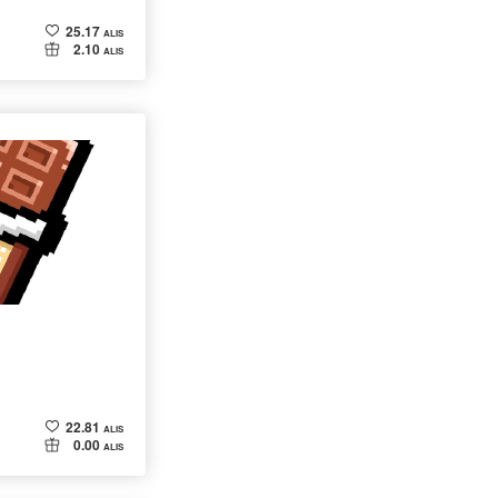
25.17
ALIS
2.10
ALIS
22.81
ALIS
0.00
ALIS