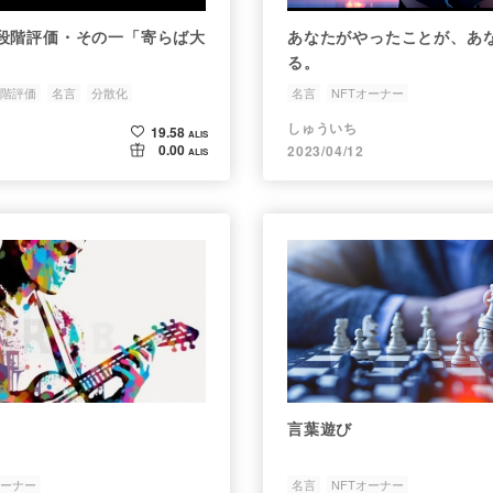
段階評価・その一「寄らば大
あなたがやったことが、あ
る。
階評価
名言
分散化
名言
NFTオーナー
しゅういち
19.58
ALIS
0.00
2023/04/12
ALIS
言葉遊び
オーナー
名言
NFTオーナー