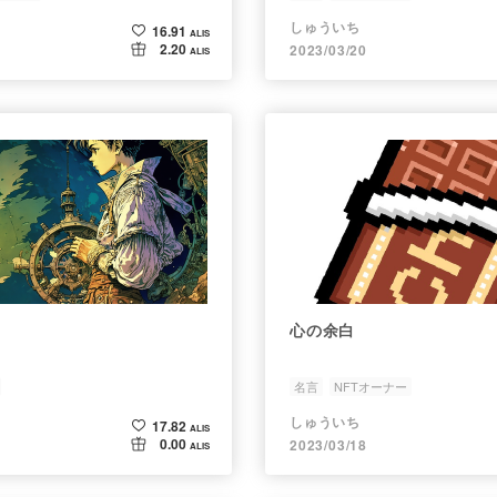
しゅういち
16.91
ALIS
2.20
2023/03/20
ALIS
心の余白
名言
NFTオーナー
しゅういち
17.82
ALIS
0.00
2023/03/18
ALIS