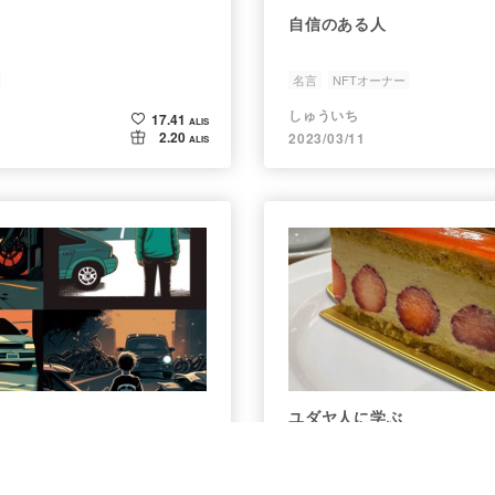
自信のある人
名言
NFTオーナー
しゅういち
17.41
ALIS
2.20
2023/03/11
ALIS
ユダヤ人に学ぶ
オーナー
ユダヤ人
名言
NFTオーナー