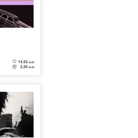
13.52
ALIS
2.20
ALIS