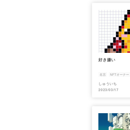
好き嫌い
名言
NFTオーナー
しゅういち
2023/03/17