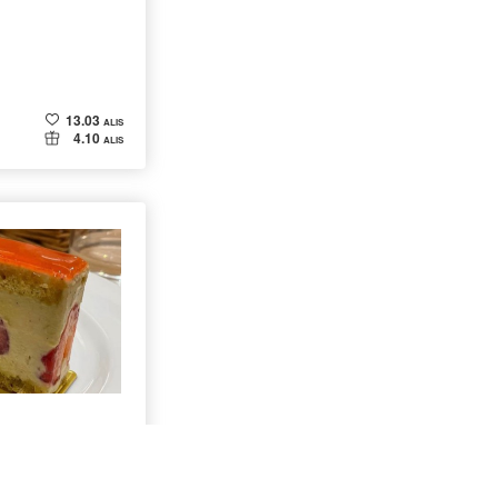
13.03
ALIS
4.10
ALIS