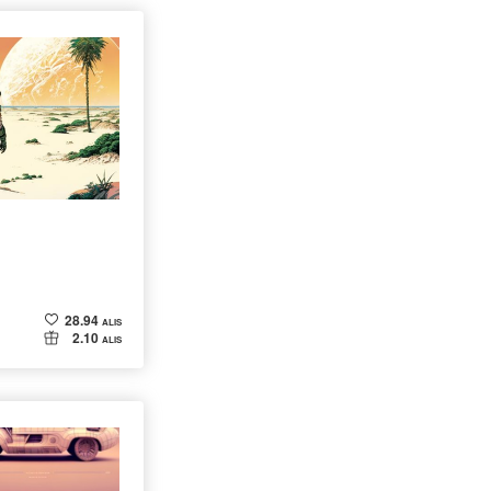
28.94
ALIS
2.10
ALIS