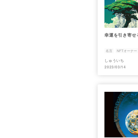
幸運を引き寄せ
名言
NFTオーナー
しゅういち
2023/03/14