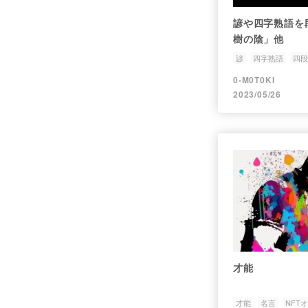
諺や四字熟語を
樹の陰」他
諺
四字熟語
四段
0-M0T0KI
2023/05/26
才能
才能
名言
NFT