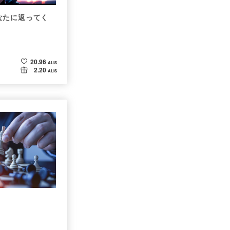
なたに返ってく
20.96
ALIS
2.20
ALIS