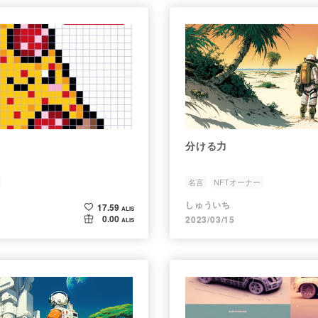
分ける力
名言
NFTオーナー
しゅういち
17.59
ALIS
0.00
2023/03/15
ALIS