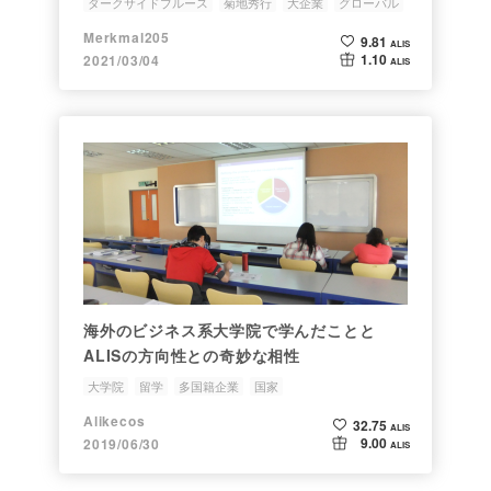
ダークサイドブルース
菊地秀行
大企業
グローバル
多国籍企業
Merkmal205
9.81
ALIS
1.10
2021/03/04
ALIS
海外のビジネス系大学院で学んだことと
ALISの方向性との奇妙な相性
大学院
留学
多国籍企業
国家
Alikecos
32.75
ALIS
9.00
2019/06/30
ALIS