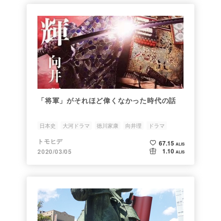
「将軍」がそれほど偉くなかった時代の話
日本史
大河ドラマ
徳川家康
向井理
ドラマ
トモヒデ
67.15
ALIS
1.10
2020/03/05
ALIS