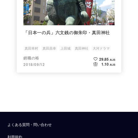
「日本一の兵」六文銭の御朱印・真田神社
真田幸村
真田昌幸
上田城
真田神社
大河ドラマ
錺職の裕
29.85
ALIS
1.10
2018/09/12
ALIS
よくある質問・問い合わせ
利用規約