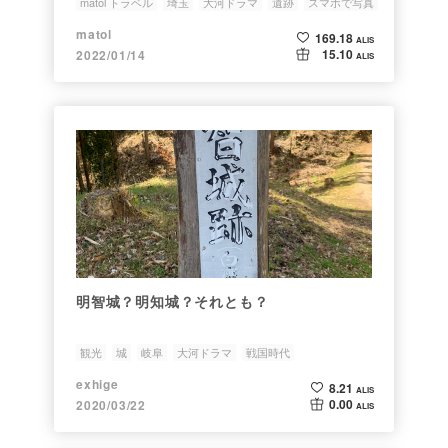
matol トラベル
埼玉
大河ドラマ
遺跡
スマホで写真
matol
169.18
ALIS
15.10
2022/01/14
ALIS
明智城？明知城？それとも？
観光
城
岐阜
大河ドラマ
戦国時代
exhige
8.21
ALIS
0.00
2020/03/22
ALIS