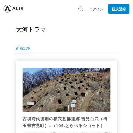
ログイン
新規登録
大河ドラマ
新着記事
古墳時代後期の横穴墓群遺跡 吉見百穴（埼
玉県吉見町）~（104.とらべるショット）