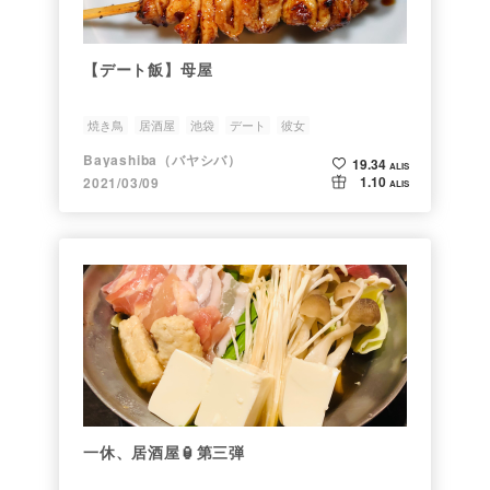
【デート飯】母屋
焼き鳥
居酒屋
池袋
デート
彼女
Bayashiba（バヤシバ）
19.34
ALIS
1.10
2021/03/09
ALIS
一休、居酒屋🏮第三弾