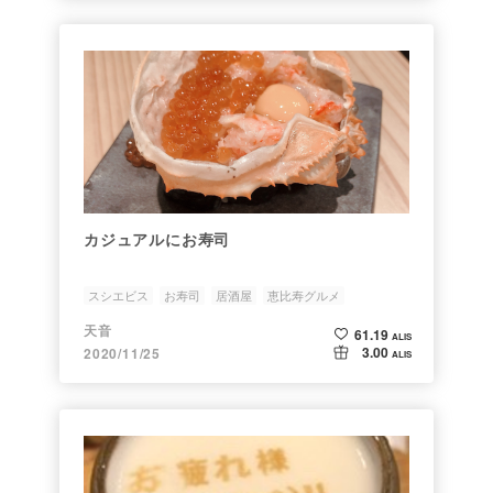
カジュアルにお寿司
スシエビス
お寿司
居酒屋
恵比寿グルメ
天音
61.19
ALIS
3.00
2020/11/25
ALIS