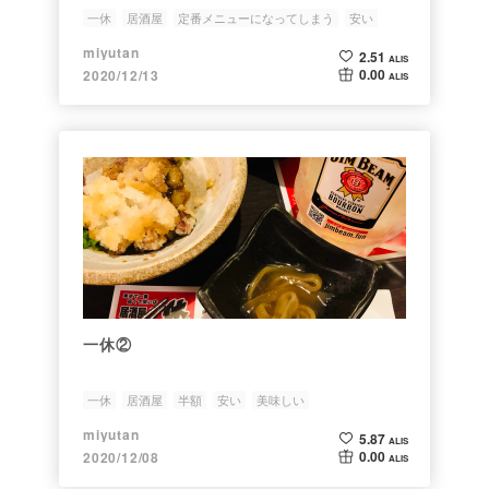
一休
居酒屋
定番メニューになってしまう
安い
美味しい
miyutan
2.51
ALIS
0.00
2020/12/13
ALIS
一休②
一休
居酒屋
半額
安い
美味しい
miyutan
5.87
ALIS
0.00
2020/12/08
ALIS