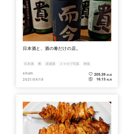
日本酒と、酒の肴だけの店。
日本酒
肴
居酒屋
スマホで写真
神泉
shum
205.39
ALIS
16.13
2021/04/19
ALIS