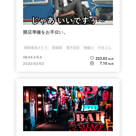
開店準備をお手伝い。
昭和食堂さとう
居酒屋
電子決済
物撮り
やきとん
IMAKARA
223.63
ALIS
7.10
2022/05/02
ALIS