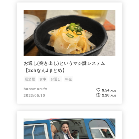
お通し(突き出し)というマジ謎システム
【2chなんJまとめ】
居酒屋
食事
お通し
料金
hanamarufx
9.54
ALIS
2.20
2023/05/10
ALIS