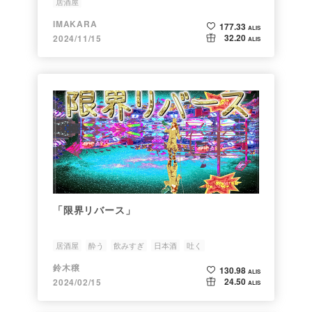
居酒屋
IMAKARA
177.33
ALIS
32.20
2024/11/15
ALIS
「限界リバース」
居酒屋
酔う
飲みすぎ
日本酒
吐く
鈴木穣
130.98
ALIS
24.50
2024/02/15
ALIS