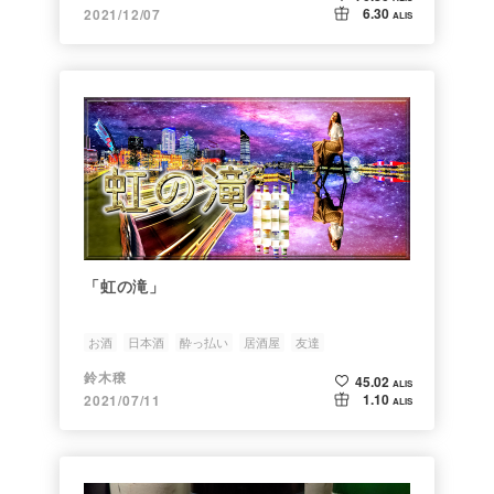
6.30
2021/12/07
ALIS
「虹の滝」
お酒
日本酒
酔っ払い
居酒屋
友達
鈴木穣
45.02
ALIS
1.10
2021/07/11
ALIS