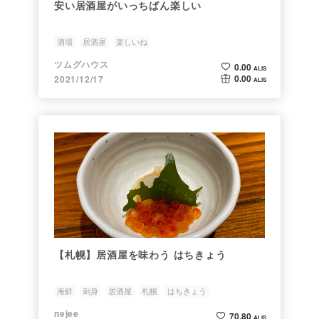
安い居酒屋がいっちばん楽しい
酒場
居酒屋
楽しいね
ツムグハウス
0.00
ALIS
0.00
2021/12/17
ALIS
【札幌】居酒屋を味わう はちきょう
海鮮
刺身
居酒屋
札幌
はちきょう
nejee
70.80
ALIS