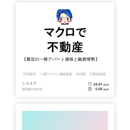
【最近の一棟アパート価格と融資情勢】
日本銀行
一棟アパート価格推移
氷河期
不動産投資
コロナ渦
とみます
24.91
ALIS
0.00
2020/10/14
ALIS