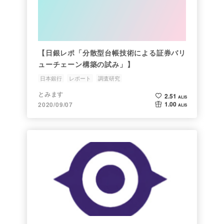
【日銀レポ「分散型台帳技術による証券バリ
ューチェーン構築の試み」】
日本銀行
レポート
調査研究
とみます
2.51
ALIS
1.00
2020/09/07
ALIS