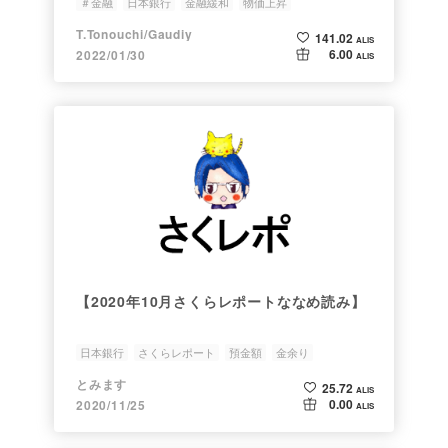
＃金融
日本銀行
金融緩和
物価上昇
T.Tonouchi/Gaudiy
141.02
ALIS
6.00
2022/01/30
ALIS
【2020年10月さくらレポートななめ読み】
日本銀行
さくらレポート
預金額
金余り
とみます
25.72
ALIS
0.00
2020/11/25
ALIS