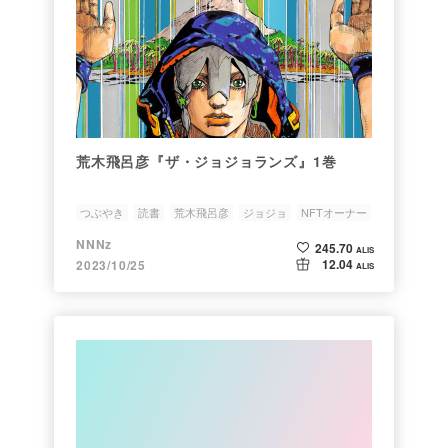
荒木飛呂彦『ザ・ジョジョランズ』1巻
つぶやき
読書
荒木飛呂彦
ジョジョ
NFTオーナー
NNNz
245.70
ALIS
12.04
2023/10/25
ALIS