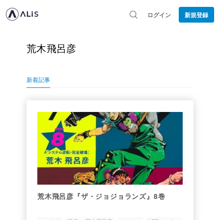
ログイン
新規登録
荒木飛呂彦
新着記事
荒木飛呂彦『ザ・ジョジョランズ』8巻