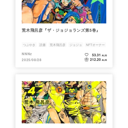
荒木飛呂彦『ザ・ジョジョランズ第5巻』
つぶやき
読書
荒木飛呂彦
ジョジョ
NFTオーナー
NNNz
53.31
ALIS
212.20
2025/08/28
ALIS