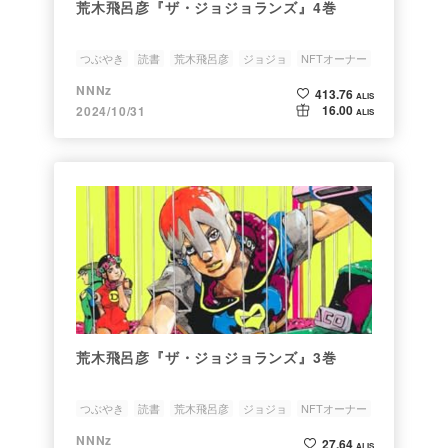
荒木飛呂彦『ザ・ジョジョランズ』4巻
つぶやき
読書
荒木飛呂彦
ジョジョ
NFTオーナー
NNNz
413.76
ALIS
16.00
2024/10/31
ALIS
荒木飛呂彦『ザ・ジョジョランズ』3巻
つぶやき
読書
荒木飛呂彦
ジョジョ
NFTオーナー
NNNz
27.64
ALIS