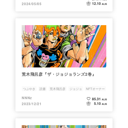
12.10
2024/05/05
ALIS
荒木飛呂彦『ザ・ジョジョランズ2巻』
つぶやき
読書
荒木飛呂彦
ジョジョ
NFTオーナー
NNNz
85.31
ALIS
5.10
2023/12/21
ALIS