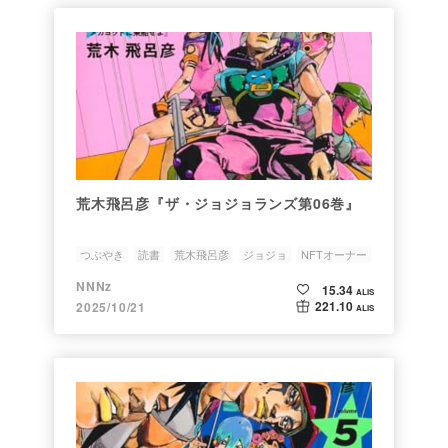
荒木飛呂彦『ザ・ジョジョランズ第06巻』
つぶやき
読書
荒木飛呂彦
ジョジョ
NFTオーナー
NNNz
15.34
ALIS
221.10
2025/10/21
ALIS