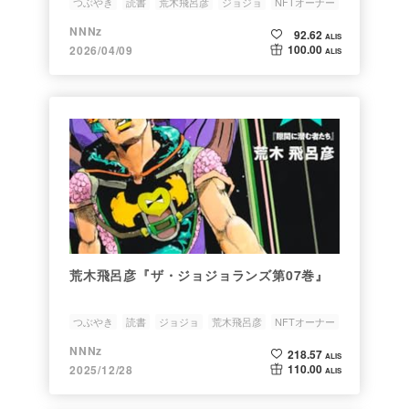
つぶやき
読書
荒木飛呂彦
ジョジョ
NFTオーナー
NNNz
92.62
ALIS
100.00
2026/04/09
ALIS
荒木飛呂彦『ザ・ジョジョランズ第07巻』
つぶやき
読書
ジョジョ
荒木飛呂彦
NFTオーナー
NNNz
218.57
ALIS
110.00
2025/12/28
ALIS