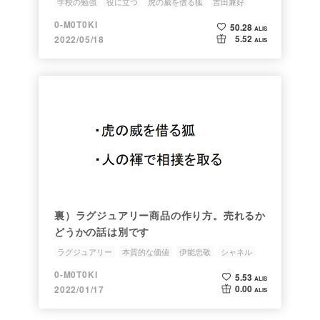
学校の勉強
役に立つ
虎の威を借る狐
吉田兼好
人文科学を使う
0-M0T0KI
50.28
ALIS
5.52
2022/05/18
ALIS
裏）ラグジュアリー商品の作り方。売れるか
どうかの話は別です
ラグジュアリー
本質的な価値
伊能忠敬
シャネル
虎の威を借る狐
0-M0T0KI
5.53
ALIS
0.00
2022/01/17
ALIS