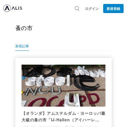
ログイン
新規登録
蚤の市
新着記事
【オランダ】アムステルダム・ヨーロッパ最
大級の蚤の市「IJ-Hallen（アイハーレ
ン）」