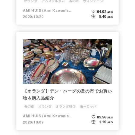
オランダ
アムステルダム
蚤の市
ヴィンテージ
AMI HUIS (Ami Kawanishi)
64.02
ALIS
5.40
2020/10/20
ALIS
【オランダ】デン・ハーグの蚤の市でお買い
物＆購入品紹介
蚤の市
オランダ
オランダ移住
ヨーロッパ
AMI HUIS (Ami Kawanishi)
85.56
ALIS
1.10
2020/10/09
ALIS