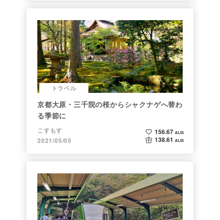
トラベル
京都大原・三千院の桜からシャクナゲへ替わ
る季節に
こすもす
156.67
ALIS
138.61
2021/05/05
ALIS