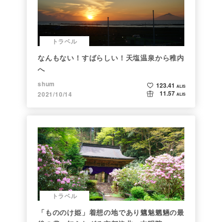
トラベル
なんもない！すばらしい！天塩温泉から稚内
へ
shum
123.41
ALIS
11.57
2021/10/14
ALIS
トラベル
「もののけ姫」着想の地であり魑魅魍魎の最