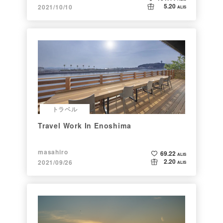
5.20
2021/10/10
ALIS
トラベル
Travel Work In Enoshima
masahiro
69.22
ALIS
2.20
2021/09/26
ALIS