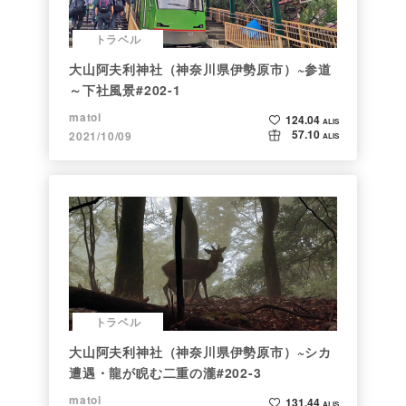
トラベル
大山阿夫利神社（神奈川県伊勢原市）~参道
～下社風景#202-1
matol
124.04
ALIS
57.10
2021/10/09
ALIS
トラベル
大山阿夫利神社（神奈川県伊勢原市）~シカ
遭遇・龍が睨む二重の瀧#202-3
matol
131.44
ALIS