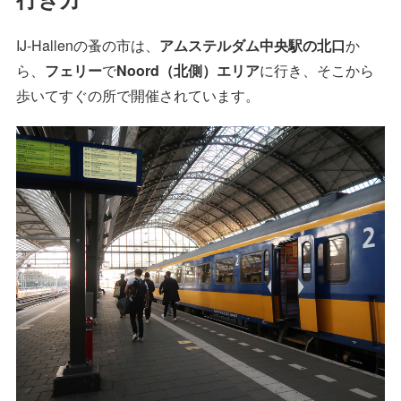
IJ-Hallenの蚤の市は、
アムステルダム中央駅の北口
か
ら、
フェリー
で
Noord（北側）エリア
に行き、そこから
歩いてすぐの所で開催されています。