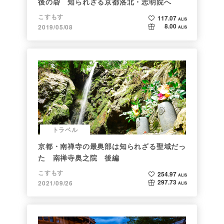
後の砦 知られざる京都洛北・志明院へ
こすもす
117.07
ALIS
8.00
2019/05/08
ALIS
トラベル
京都・南禅寺の最奥部は知られざる聖域だっ
た 南禅寺奥之院 後編
こすもす
254.97
ALIS
297.73
2021/09/26
ALIS