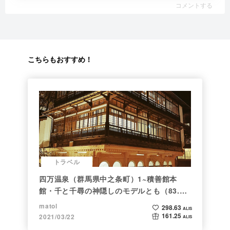
コメントする
こちらもおすすめ！
トラベル
四万温泉（群馬県中之条町）1~積善館本
館・千と千尋の神隠しのモデルとも（83.と
らべるショット）
matol
298.63
ALIS
161.25
2021/03/22
ALIS