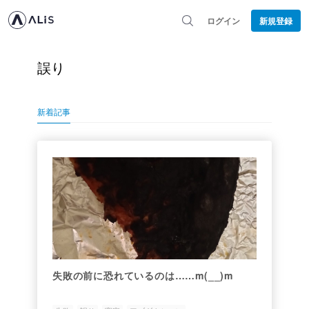
ログイン
新規登録
誤り
新着記事
失敗の前に恐れているのは……m(__)m