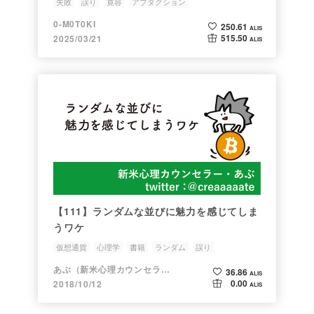
失敗
誤り
寛容
アブダクション
0-M0T0KI
250.61
ALIS
515.50
2025/03/21
ALIS
【111】ランダムな並びに魅力を感じてしま
うワケ
仮想通貨
心理学
書籍
ランダム
誤り
あぶ（新米心理カウンセラー）
36.86
ALIS
0.00
2018/10/12
ALIS