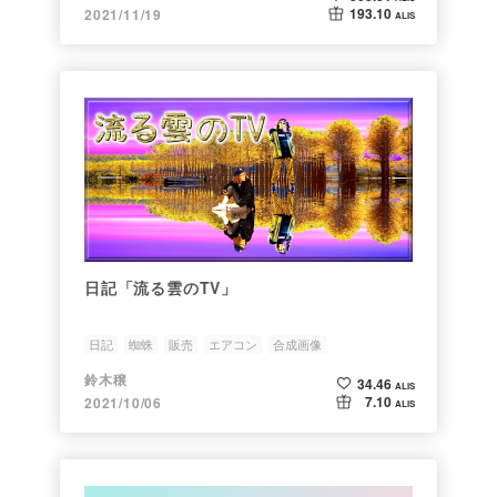
193.10
2021/11/19
ALIS
日記「流る雲のTV」
日記
蜘蛛
販売
エアコン
合成画像
鈴木穣
34.46
ALIS
7.10
2021/10/06
ALIS