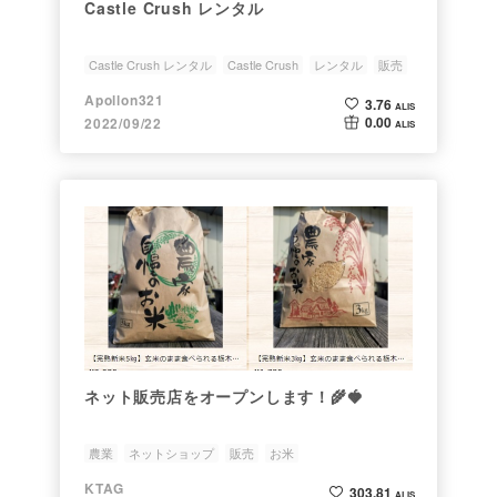
Castle Crush レンタル
Castle Crush レンタル
Castle Crush
レンタル
販売
NFT
Apollon321
3.76
ALIS
0.00
2022/09/22
ALIS
ネット販売店をオープンします！🌾🍓
農業
ネットショップ
販売
お米
KTAG
303.81
ALIS