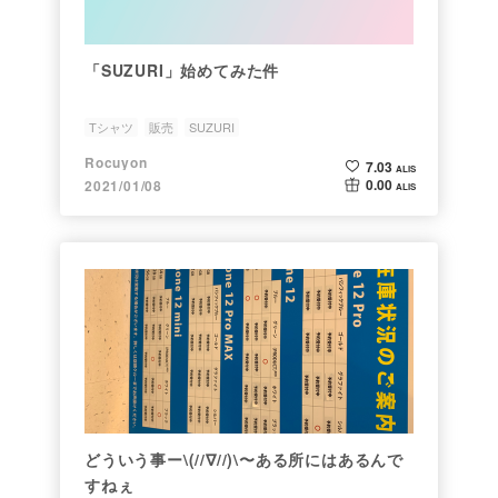
「SUZURI」始めてみた件
Tシャツ
販売
SUZURI
Rocuyon
7.03
ALIS
0.00
2021/01/08
ALIS
どういう事ー\(//∇//)\〜ある所にはあるんで
すねぇ