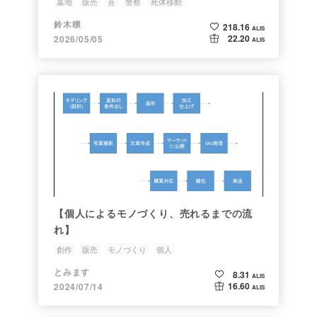
墓地
販売
苔
警察
死体移動
鈴木穣
218.16
ALIS
22.20
2026/05/05
ALIS
【個人によるモノづくり、売れるまでの流
れ】
創作
販売
モノづくり
個人
とみます
8.31
ALIS
16.60
2024/07/14
ALIS