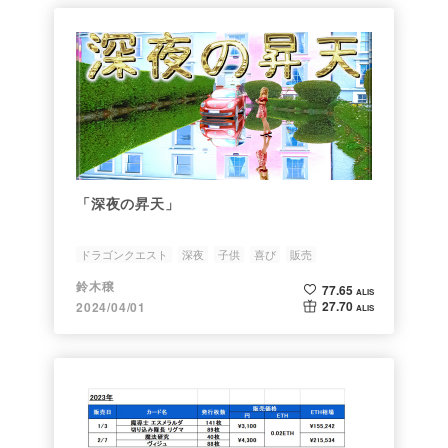
「深夜の昇天」
ドラゴンクエスト
深夜
子供
喜び
販売
鈴木穣
77.65
ALIS
27.70
2024/04/01
ALIS