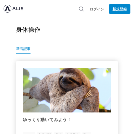
ログイン
新規登録
身体操作
新着記事
ゆっくり動いてみよう！