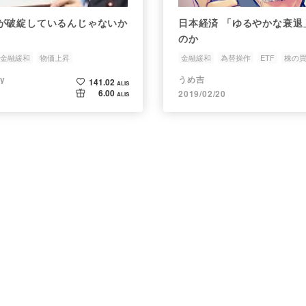
が破綻しているんじゃないか
日本経済 「ゆるやかな衰退
のか
金融緩和
物価上昇
金融緩和
為替操作
ETF
株の
iy
うめ吉
141.02
ALIS
6.00
2019/02/20
ALIS