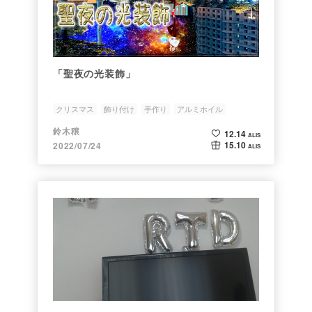
「聖夜の光装飾」
クリスマス
飾り付け
手作り
アルミホイル
プラモデル
鈴木穣
12.14
ALIS
15.10
2022/07/24
ALIS