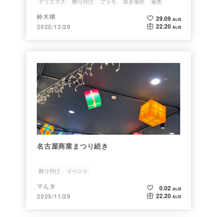
クリスマス
飾り付け
プラモ
置き場所
最悪
鈴木穣
29.09
ALIS
22.20
2025/12/29
ALIS
名古屋商業まつり続き
飾り付け
イベント
マんタ
0.02
ALIS
22.20
2025/11/29
ALIS