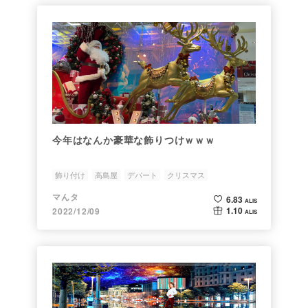
今年はなんか豪華な飾りつけｗｗｗ
飾り付け
高島屋
デパート
クリスマス
マんタ
6.83
ALIS
1.10
2022/12/09
ALIS