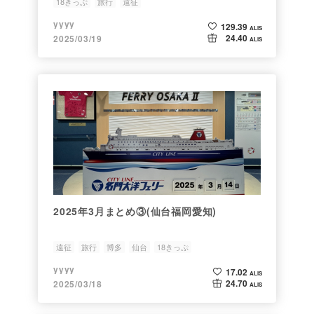
18きっぷ
旅行
遠征
yyyy
129.39
ALIS
24.40
2025/03/19
ALIS
2025年3月まとめ③(仙台福岡愛知)
遠征
旅行
博多
仙台
18きっぷ
yyyy
17.02
ALIS
24.70
2025/03/18
ALIS