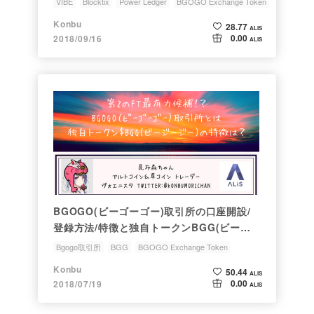
VIBE
Blocktix
Power Ledger
BGOGO Exchange Token
ShowHand
Konbu
28.77
ALIS
0.00
2018/09/16
ALIS
BGOGO(ビーゴーゴー)取引所の口座開設/
登録方法/特徴と独自トークンBGG(ビージ
ージー)を解説!
Bgogo取引所
BGG
BGOGO Exchange Token
ビーゴーゴー取引所
取引所トークン
Konbu
50.44
ALIS
0.00
2018/07/19
ALIS