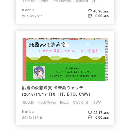
QunQun
Bottos
Zen Protocol
CoinMeet
ZP
Konbu
46.96
ALIS
0.00
2018/12/27
ALIS
話題の仮想通貨 出来高ウォッチ
(2018/11/17 TIX, HT, BTO, CWV)
Blocktix
Huobi Token
Bottos
CWV Chain
CWV
Konbu
28.17
ALIS
0.00
2018/11/18
ALIS