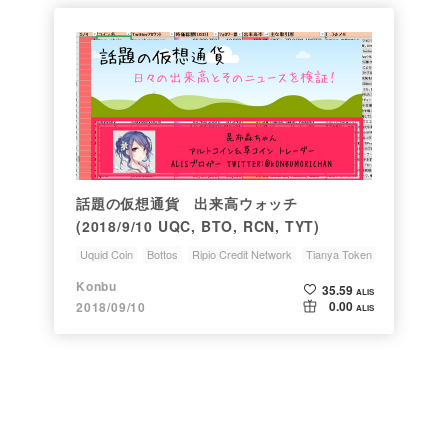
話題の仮想通貨 出来高ウォッチ
(2018/9/10 UQC, BTO, RCN, TYT)
Uquid Coin
Bottos
Ripio Credit Network
Tianya Token
GUSD
Konbu
35.59
ALIS
0.00
2018/09/10
ALIS