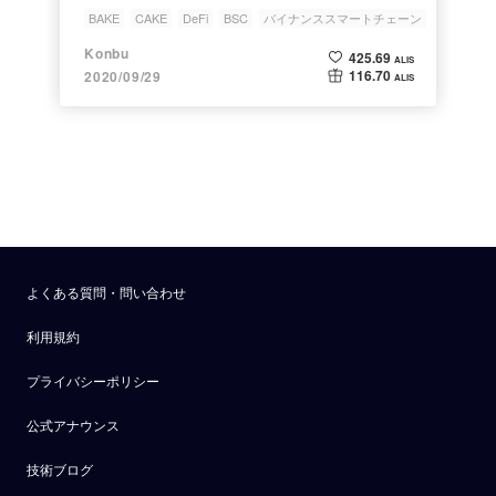
PancakeSwap🥞を解説
BAKE
CAKE
DeFi
BSC
バイナンススマートチェーン
Konbu
425.69
ALIS
116.70
2020/09/29
ALIS
よくある質問・問い合わせ
利用規約
プライバシーポリシー
公式アナウンス
技術ブログ