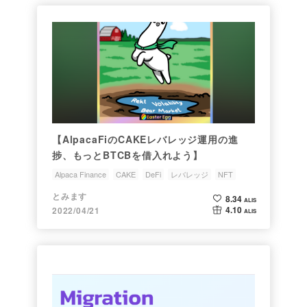
【AlpacaFiのCAKEレバレッジ運用の進
捗、もっとBTCBを借入れよう】
Alpaca Finance
CAKE
DeFi
レバレッジ
NFT
とみます
8.34
ALIS
4.10
2022/04/21
ALIS