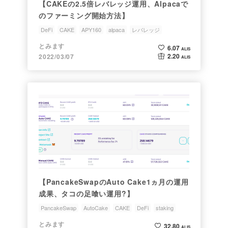
【CAKEの2.5倍レバレッジ運用、Alpacaで
のファーミング開始方法】
DeFi
CAKE
APY160
alpaca
レバレッジ
とみます
6.07
ALIS
2.20
2022/03/07
ALIS
【PancakeSwapのAuto Cake1ヵ月の運用
成果、タコの足喰い運用?】
PancakeSwap
AutoCake
CAKE
DeFi
staking
とみます
32.80
ALIS