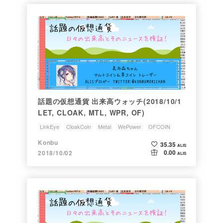
話題の仮想通貨 出来高ウォッチ(2018/10/1
LET, CLOAK, MTL, WPR, OF)
LinkEye
CloakCoin
Metal
WePower
OFCOIN
Konbu
35.35
ALIS
0.00
2018/10/02
ALIS