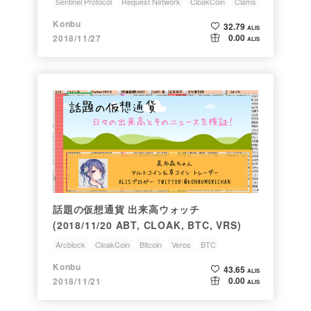
Sentinel Protocol
Request Network
CloakCoin
Clams
CLAM
Konbu
32.79
ALIS
0.00
2018/11/27
ALIS
話題の仮想通貨 出来高ウォッチ
(2018/11/20 ABT, CLOAK, BTC, VRS)
Arcblock
CloakCoin
Bitcoin
Veros
BTC
Konbu
43.65
ALIS
0.00
2018/11/21
ALIS