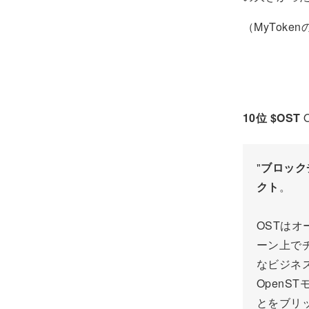
（MyTok
10位 $OST
"
ブロック
クト
。
OSTは
ーン上で
なビジネ
Open
とをブリ