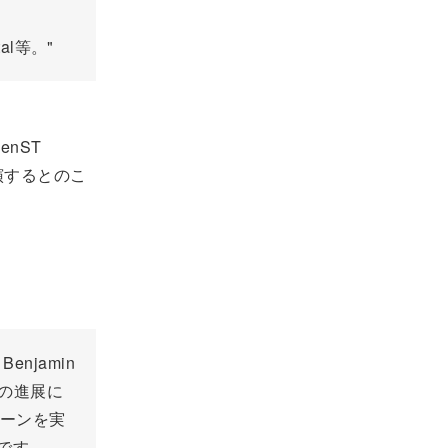
al等。"
enST
演するとのこ
njamin
aicの進展に
チェーンを実
です。