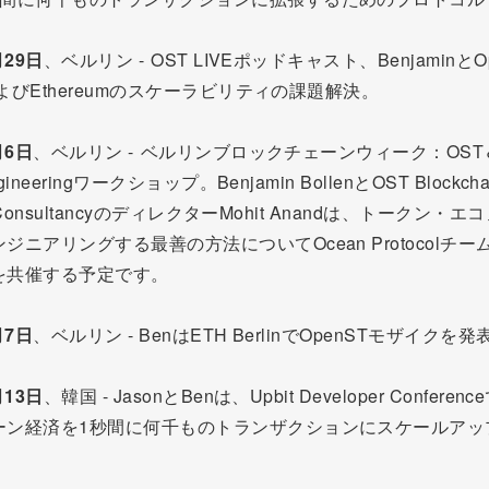
月29日
、ベルリン - OST LIVEポッドキャスト、BenjaminとO
cおよびEthereumのスケーラビリティの課題解決。
月6日
、ベルリン - ベルリンブロックチェーンウィーク：OST＆
ngineeringワークショップ。Benjamin BollenとOST Blockcha
gy ConsultancyのディレクターMohit Anandは、トークン・
ジニアリングする最善の方法についてOcean Protocolチ
を共催する予定です。
月7日
、ベルリン - BenはETH BerlinでOpenSTモザイクを
月13日
、韓国 - JasonとBenは、Upbit Developer Confere
ーン経済を1秒間に何千ものトランザクションにスケールアッ