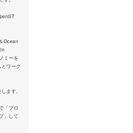
penST
Ocean
in
エコノミーを
ームとワーク
発表します。
nceで「ブロ
プ」して