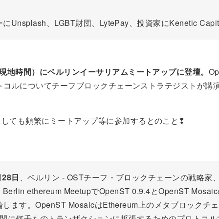
Unsplash、LGBT財団、LytePay、投資家にKenetic Capit
（現地時間）にベルリンイーサリアムミートアップに登壇。
Op
プロトコルについてチーフブロックチェーンストラテジストが講
としても頻繁にミートアップ等に参加するとのこと❢
月28日
、ベルリン - OSTチーフ・ブロックチェーンの戦略家、Be
、Berlin ethereum MeetupでOpenST 0.9.4とOpenST Mos
します。OpenST MosaicはEthereum上のメタブロック
秒間に何千ものトランザクションに拡張するためのプロトコル