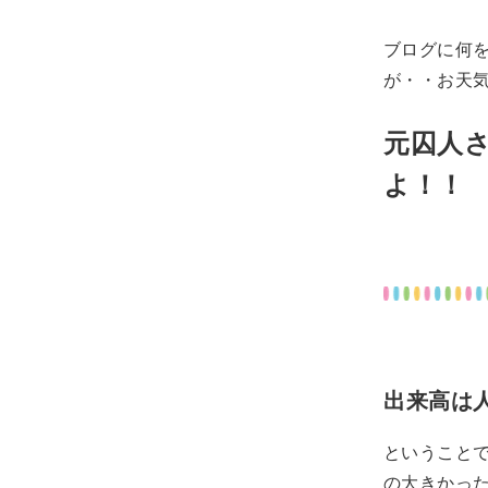
ブログに何
が・・お天
元囚人
よ！！
出来高は
ということで
の大きかっ