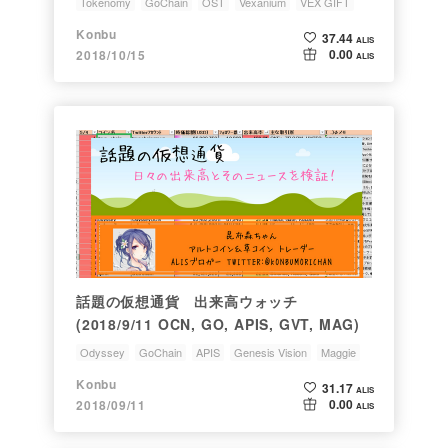
Tokenomy
GoChain
OST
Vexanium
VEX GIFT
Konbu
37.44
ALIS
0.00
2018/10/15
ALIS
話題の仮想通貨 出来高ウォッチ
(2018/9/11 OCN, GO, APIS, GVT, MAG)
Odyssey
GoChain
APIS
Genesis Vision
Maggie
Konbu
31.17
ALIS
0.00
2018/09/11
ALIS