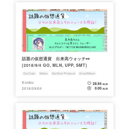
話題の仮想通貨 出来高ウォッチ👀
(2018/9/4 GO, MLN, UPP, SMT)
GoChain
Melon
Sentinel Protocol
SmartMesh
メタップス
Konbu
28.94
ALIS
0.00
2018/09/04
ALIS