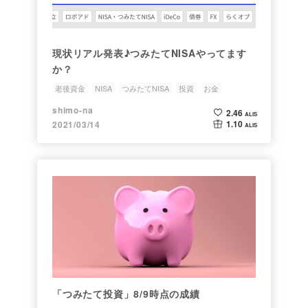
現状リアル発表♪つみたてNISAやってます
か？
老後資金
NISA
つみたてNISA
投資
お金
shimo-na
2.46
ALIS
1.10
2021/03/14
ALIS
「つみたて投資」8/9時点の成績