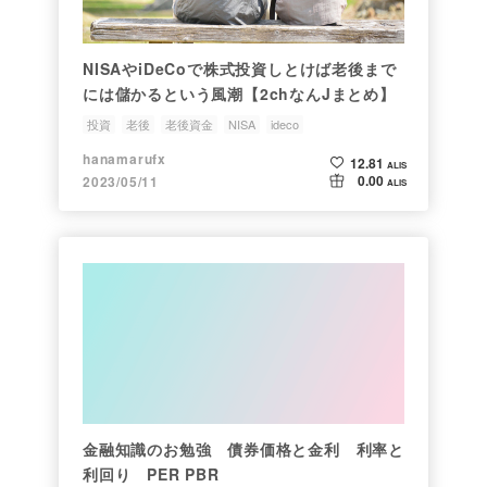
NISAやiDeCoで株式投資しとけば老後まで
には儲かるという風潮【2chなんJまとめ】
投資
老後
老後資金
NISA
ideco
hanamarufx
12.81
ALIS
0.00
2023/05/11
ALIS
金融知識のお勉強 債券価格と金利 利率と
利回り PER PBR