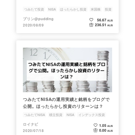
つみたて投資
NISA
ほったらかし投資
米国株
投資
プリン@pudding
56.67
ALIS
236.51
2020/08/09
ALIS
つみたてNISAの運用実績と銘柄をブログで
公開。ほったらかし投資のリターンは？
つみたてNISA
積立投資
NISA
インデックス投資
インデックスファンド
ロイナビ
1.05
ALIS
0.00
2020/07/18
ALIS