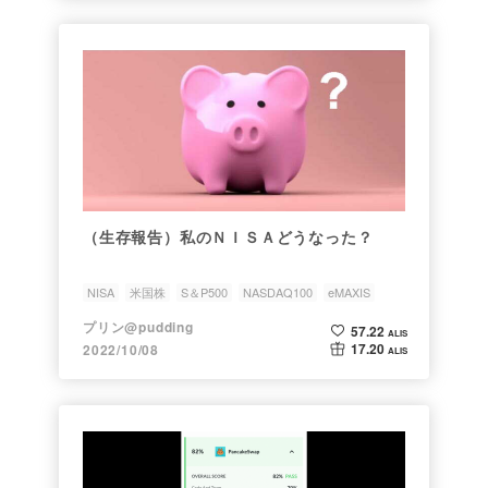
（生存報告）私のＮＩＳＡどうなった？
NISA
米国株
S＆P500
NASDAQ100
eMAXIS
プリン@pudding
57.22
ALIS
17.20
2022/10/08
ALIS