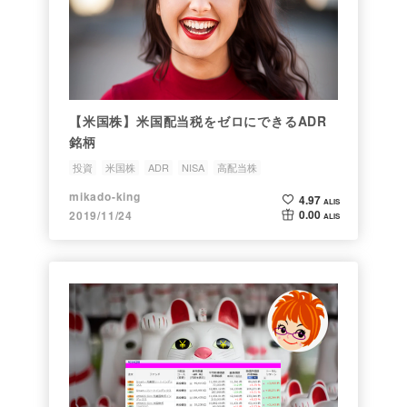
【米国株】米国配当税をゼロにできるADR
銘柄
投資
米国株
ADR
NISA
高配当株
mikado-king
4.97
ALIS
0.00
2019/11/24
ALIS