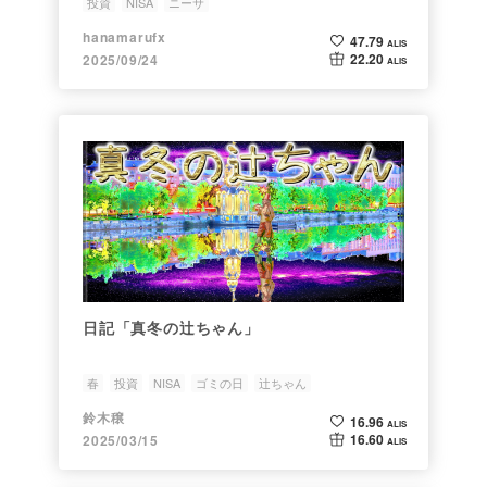
投資
NISA
ニーサ
hanamarufx
47.79
ALIS
22.20
2025/09/24
ALIS
日記「真冬の辻ちゃん」
春
投資
NISA
ゴミの日
辻ちゃん
鈴木穣
16.96
ALIS
16.60
2025/03/15
ALIS