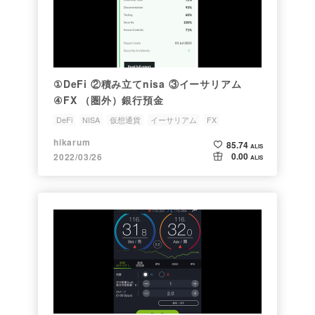
①DeFi ②積み立てnisa ③イーサリアム
④FX （圏外）銀行預金
DeFi
NISA
仮想通貨
イーサリアム
FX
hikarum
85.74
ALIS
0.00
2022/03/26
ALIS