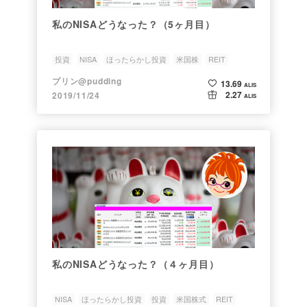
私のNISAどうなった？（5ヶ月目）
投資
NISA
ほったらかし投資
米国株
REIT
プリン@pudding
13.69
ALIS
2.27
2019/11/24
ALIS
私のNISAどうなった？（４ヶ月目）
NISA
ほったらかし投資
投資
米国株式
REIT