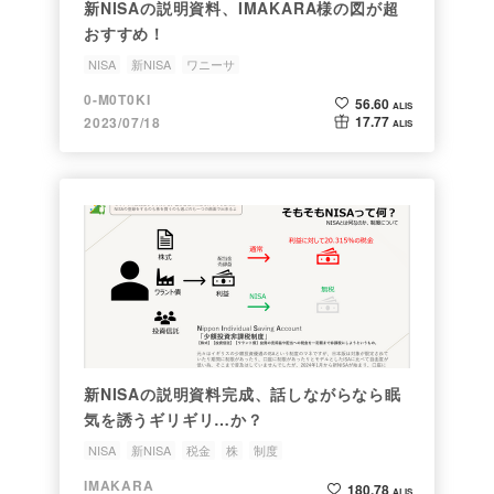
新NISAの説明資料、IMAKARA様の図が超
おすすめ！
NISA
新NISA
ワニーサ
0-M0T0KI
56.60
ALIS
17.77
2023/07/18
ALIS
新NISAの説明資料完成、話しながらなら眠
気を誘うギリギリ…か？
NISA
新NISA
税金
株
制度
IMAKARA
180.78
ALIS