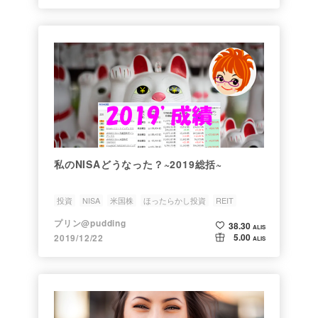
私のNISAどうなった？~2019総括~
投資
NISA
米国株
ほったらかし投資
REIT
プリン@pudding
38.30
ALIS
5.00
2019/12/22
ALIS