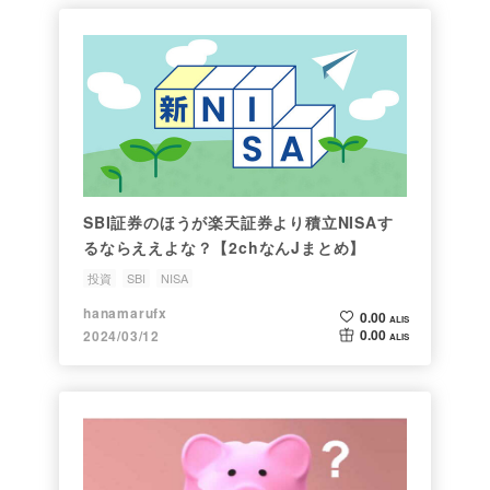
SBI証券のほうが楽天証券より積立NISAす
るならええよな？【2chなんJまとめ】
投資
SBI
NISA
hanamarufx
0.00
ALIS
0.00
2024/03/12
ALIS