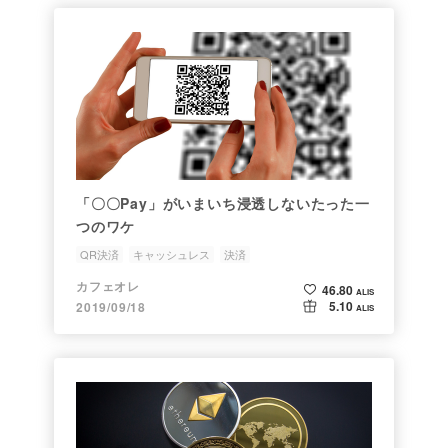
「〇〇Pay」がいまいち浸透しないたった一
つのワケ
QR決済
キャッシュレス
決済
カフェオレ
46.80
ALIS
5.10
2019/09/18
ALIS