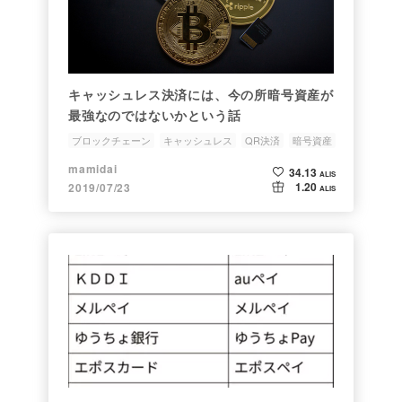
キャッシュレス決済には、今の所暗号資産が
最強なのではないかという話
ブロックチェーン
キャッシュレス
QR決済
暗号資産
暗号通貨
mamidai
34.13
ALIS
1.20
2019/07/23
ALIS