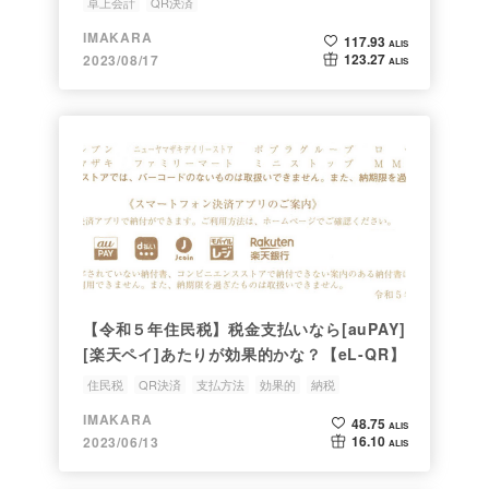
卓上会計
QR決済
IMAKARA
117.93
ALIS
123.27
2023/08/17
ALIS
【令和５年住民税】税金支払いなら[auPAY]
[楽天ペイ]あたりが効果的かな？【eL-QR】
住民税
QR決済
支払方法
効果的
納税
IMAKARA
48.75
ALIS
16.10
2023/06/13
ALIS