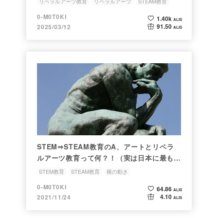
リベラルアーツ教育
リベラルアーツ
STEAM教育
STEM教育
0-M0T0KI
1.40k
ALIS
91.50
2025/03/12
ALIS
STEM⇒STEAM教育のA、アートとリベラ
ルアーツ教育って何？！（実は日本に最も欠
けているのがこれ）
STEM教育
STEAM教育
横の動き
リベラル・アーツ教育
リベラルアーツ
0-M0T0KI
64.86
ALIS
4.10
2021/11/24
ALIS