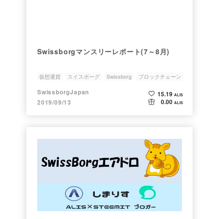
Swissborgマンスリーレポート(7～8月)
仮想通貨
スイスボーグ
Swissborg
ブロックチェーン
cryptocurrency
SwissborgJapan
15.19
ALIS
0.00
2019/09/13
ALIS