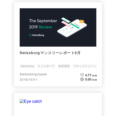
Swissborgマンスリーレポート9月
Swissborg
スイスボーグ
仮想通貨
ブロックチェーン
金融
SwissborgJapan
4.77
ALIS
0.00
2019/10/11
ALIS