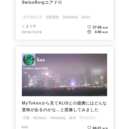
SwissBorgエアドロ
エアドロップ
仮想通貨
Swissborg
Ginco
ブロックチェーン
しまりす
37.08
ALIS
0.00
2018/10/10
ALIS
MyTokenから見てALISとの提携にはどんな
意味があるのかな…と想像してみました
中国
MyToken
Swissborg
ALIS
アリスマン
kaz
66.01
ALIS