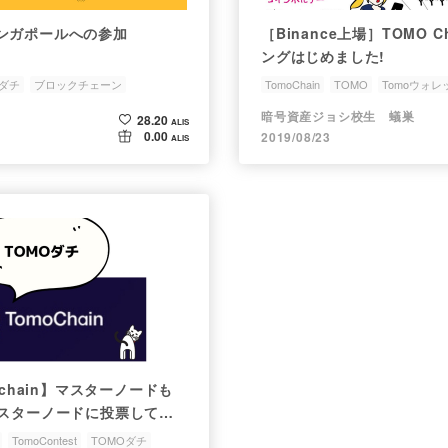
ンガポールへの参加
［Binance上場］TOMO 
ングはじめました!
Oダチ
ブロックチェーン
TomoChain
TOMO
Tomoウォレ
通貨
PoSV
n
暗号資産ジョシ校生 蟻巣
28.20
ALIS
0.00
2019/08/23
ALIS
ochain】マスターノードも
マスターノードに投票して報
TomoContest
TOMOダチ