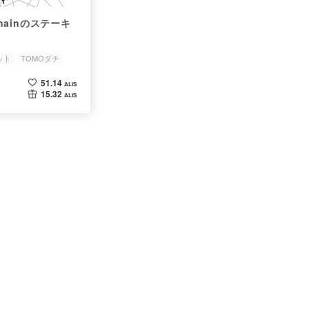
Chainのステーキ
ット
TOMOダチ
51.14
ALIS
15.32
ALIS