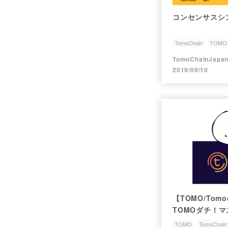
コンセンサスシ
TomoChain
TOM
アルトコイン
仮想
TomoChainJapa
2019/09/10
【TOMO/Tom
TOMOダチ！
酬を貰おう♪
TOMO
TomoChain