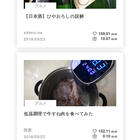
グルメ
【日本酒】ひやおろしの誤解
shimo-na
159.01
ALIS
10.57
2019/09/23
ALIS
グルメ
低温調理で牛すね肉を食べてみた
阿悉
152.11
ALIS
0.10
2018/08/22
ALIS