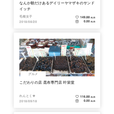
なんか朝だけあるデイリーヤマザキのサンド
イッチ
毛根女子
149.88
ALIS
0.00
2018/08/20
ALIS
グルメ
こだわりの店 昆布専門店 叶栄堂
れんとく🍄
116.88
ALIS
0.00
2018/09/18
ALIS