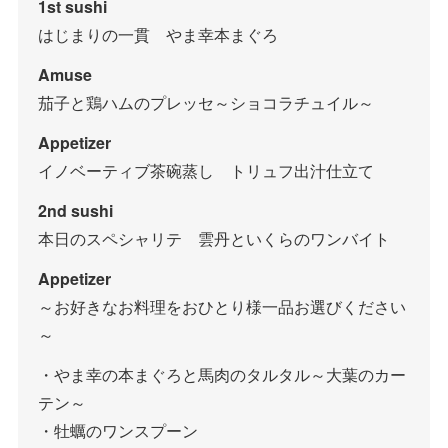
1st sushi
はじまりの一貫 やま幸本まぐろ
Amuse
茄子と鶏ハムのプレッセ～ショコラチュイル～
Appetizer
イノベーティブ茶碗蒸し トリュフ出汁仕立て
2nd sushi
本日のスペシャリテ 雲丹といくらのワンバイト
Appetizer
～お好きなお料理をおひとり様一品お選びください
～
・やま幸の本まぐろと馬肉のタルタル～大葉のカー
テン～
・牡蠣のワンスプーン