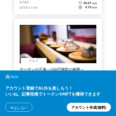
KTAG
49.67
ALIS
4.10
2019/11/16
ALIS
グルメ
サーモンの正体～100円寿司の秘密～
たまねぎ三太郎
304.60
ALIS
アカウント登録でALISを楽しもう！
6.44
2019/07/06
ALIS
いいね、記事投稿でトークンやNFTを獲得できます
アカウント作成(無料)
今はしない