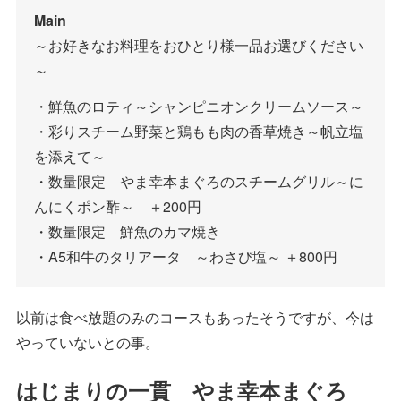
Main
～お好きなお料理をおひとり様一品お選びください
～
・鮮魚のロティ～シャンピニオンクリームソース～
・彩りスチーム野菜と鶏もも肉の香草焼き～帆立塩
を添えて～
・数量限定 やま幸本まぐろのスチームグリル～に
んにくポン酢～ ＋200円
・数量限定 鮮魚のカマ焼き
・A5和牛のタリアータ ～わさび塩～ ＋800円
以前は食べ放題のみのコースもあったそうですが、今は
やっていないとの事。
はじまりの一貫 やま幸本まぐろ