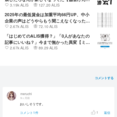
3.19k ALIS
127.20 ALIS
ぽ】
2025年の最低賃金は加重平均66円UP、中小
企業の声はどうやらもう聞こえなくなったよ
2.67k ALIS
72.10 ALIS
うです。
「はじめてのALIS獲得？」「0人があなたの
記事にいいね？」今まで無かった異変【ミン
2.67k ALIS
89.29 ALIS
カブIR】
コメントする
meruchi
9ヶ月前
おいしそうです。
1
コメント1件
返信