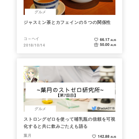
グルメ
ジャスミン茶とカフェインの５つの関係性
コ～ヘイ
66.17
ALIS
50.00
2018/10/14
ALIS
グルメ
ストロングゼロを使って哺乳瓶の信頼を可視
化すると共に飲みごたえも語る
葉月
142.88
ALIS