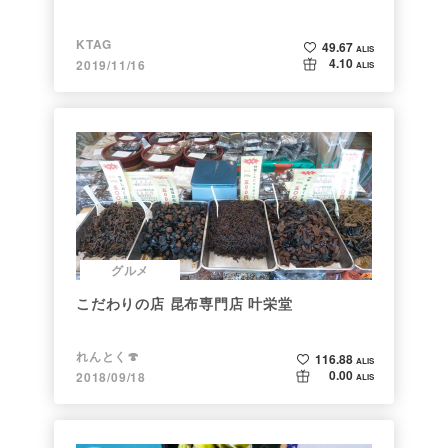
KTAG
49.67
ALIS
4.10
2019/11/16
ALIS
グルメ
こだわりの店 昆布専門店 叶栄堂
れんとく🍄
116.88
ALIS
0.00
2018/09/18
ALIS