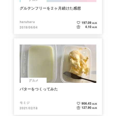
グルテンフリーを２ヶ月続けた感想
haruharu
197.09
ALIS
4.10
2019/06/04
ALIS
グルメ
バターをつくってみた
モミジ
906.43
ALIS
127.90
2021/02/18
ALIS