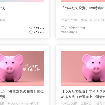
ごえ
「つみたて投資」8/9時点
投資
つみたて投資
NISA
ほったらか
プリン@pudding
3.21
ALIS
7.17
2020/08/09
ALIS
した（暴落対策の報告と宣伝
【つみたて投資】マイナス
投資～
める方法（金運向上ご祈念
投資
桐谷さんマンション買えず
つみたて投資
金運向上
つみたてN