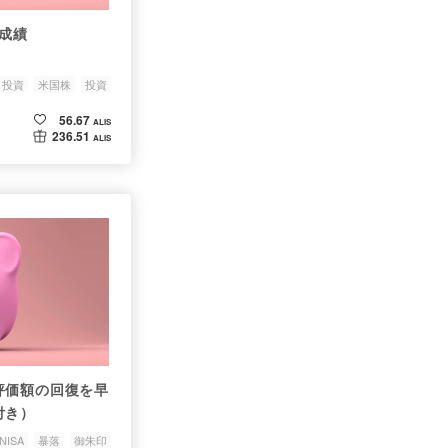
の成績
し投資
米国株
投資
56.67
ALIS
236.51
ALIS
評価額の回復を早
付き）
ISA
暴落
御朱印