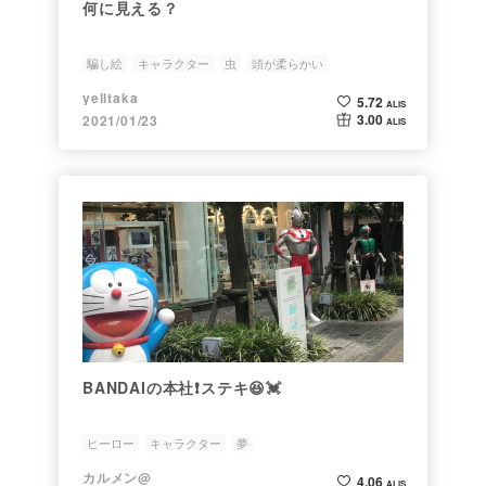
何に見える？
騙し絵
キャラクター
虫
頭が柔らかい
yelltaka
5.72
ALIS
3.00
2021/01/23
ALIS
BANDAIの本社❗️ステキ😆💓
ヒーロー
キャラクター
夢
カルメン@
4.06
ALIS