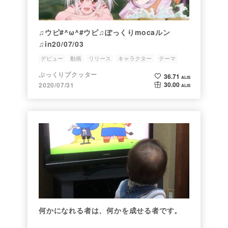
♫ウピ#^ω^#ウピ♫ぽっくりmocaルン
♫in20/07/03
デビュー
動画
リリース
キャラクター
テーマ
ぷっくりプクッター
36.71
ALIS
30.00
2020/07/31
ALIS
何かになれる者は、何かを成せる者です。