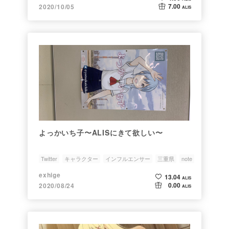
7.00
2020/10/05
ALIS
よっかいち子〜ALISにきて欲しい〜
Twitter
キャラクター
インフルエンサー
三重県
note
exhige
13.04
ALIS
0.00
2020/08/24
ALIS