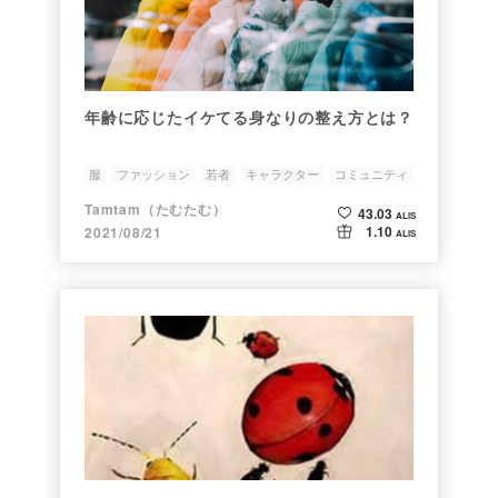
年齢に応じたイケてる身なりの整え方とは？
服
ファッション
若者
キャラクター
コミュニティ
Tamtam（たむたむ）
43.03
ALIS
1.10
2021/08/21
ALIS