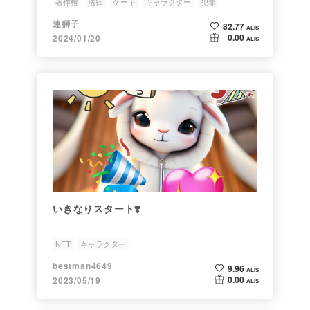
著作権
法律
ケーキ
キャラクター
犯罪
連獅子
82.77
ALIS
0.00
2024/01/20
ALIS
いきなりスタート❣️
NFT
キャラクター
bestman4649
9.96
ALIS
0.00
2023/05/19
ALIS