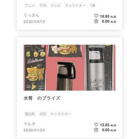
アニメ
子供
テレビ
キャラクター
1歳
ぐっさん
16.95
ALIS
0.00
2020/04/12
ALIS
水筒 のプライズ
魔法瓶
水筒
キャラクター
マんタ
13.65
ALIS
0.00
2020/01/24
ALIS