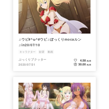
♫ウピ#^ω^#ウピ♫ぽっくりmocaルン
♫in20/07/10
キャラクター
欲望
動画
ぷっくりプクッター
4.58
ALIS
30.00
2020/07/31
ALIS