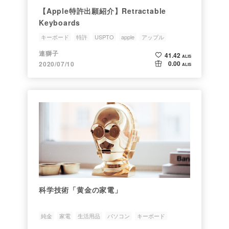
【Apple特許出願紹介】Retractable
Keyboards
キーボード
特許
USPTO
apple
アップル
連獅子
41.42
ALIS
0.00
2020/07/10
ALIS
科学技術「黄金の家電」
純金
家電
生活用品
パソコン
キーボード