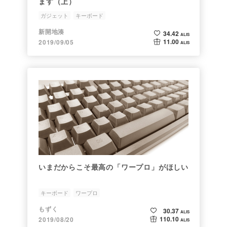
ます（上）
ガジェット
キーボード
新開地湊
34.42
ALIS
11.00
2019/09/05
ALIS
いまだからこそ最高の「ワープロ」がほしい
キーボード
ワープロ
もずく
30.37
ALIS
110.10
2019/08/20
ALIS