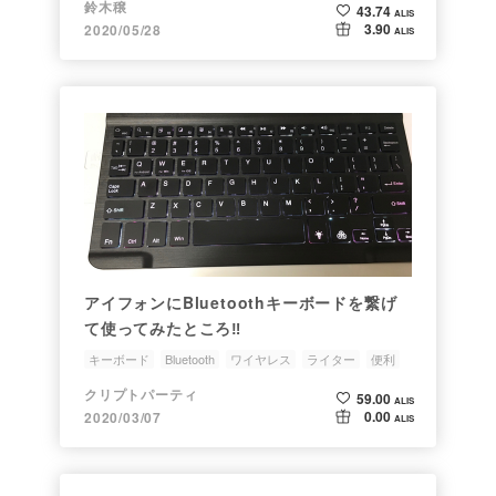
鈴木穣
43.74
ALIS
3.90
2020/05/28
ALIS
アイフォンにBluetoothキーボードを繋げ
て使ってみたところ‼︎
キーボード
Bluetooth
ワイヤレス
ライター
便利
クリプトパーティ
59.00
ALIS
0.00
2020/03/07
ALIS