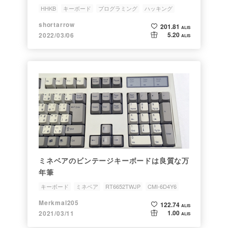
HHKB
キーボード
プログラミング
ハッキング
ライティング
shortarrow
201.81
ALIS
5.20
2022/03/06
ALIS
ミネベアのビンテージキーボードは良質な万
年筆
キーボード
ミネベア
RT6652TWJP
CMI-6D4Y6
Merkmal205
122.74
ALIS
1.00
2021/03/11
ALIS