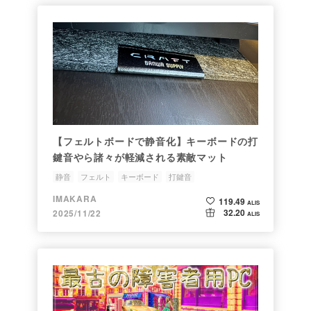
【フェルトボードで静音化】キーボードの打
鍵音やら諸々が軽減される素敵マット
静音
フェルト
キーボード
打鍵音
IMAKARA
119.49
ALIS
32.20
2025/11/22
ALIS