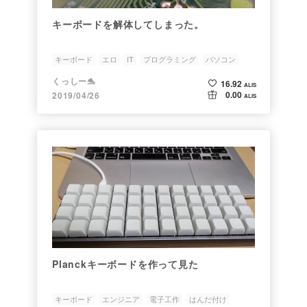
キーボードを解体してしまった。
キーボード
エロ
IT
プログラミング
パソコン
くっしー🐬
16.92
ALIS
0.00
2019/04/26
ALIS
Planckキーボードを作って見た
キーボード
エンジニア
電子工作
はんだ付け