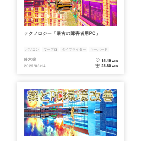
テクノロジー「最古の障害者用PC」
パソコン
ワープロ
タイプライター
キーボード
障害者
鈴木穣
15.49
ALIS
28.80
2025/03/14
ALIS