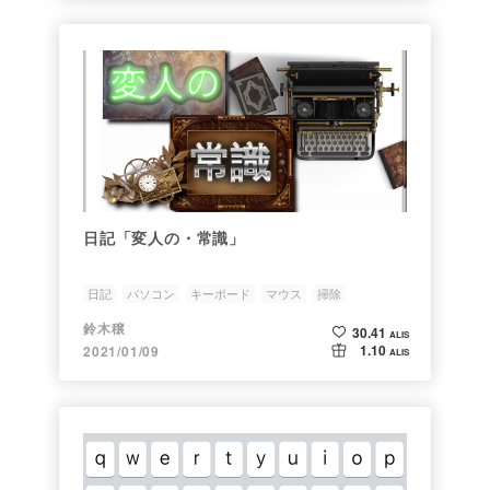
日記「変人の・常識」
日記
パソコン
キーボード
マウス
掃除
鈴木穣
30.41
ALIS
1.10
2021/01/09
ALIS