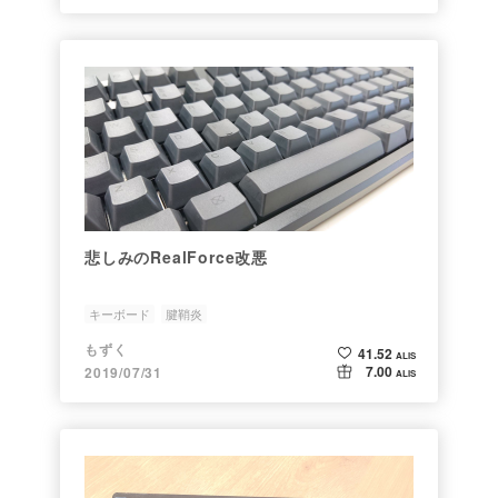
悲しみのRealForce改悪
キーボード
腱鞘炎
もずく
41.52
ALIS
7.00
2019/07/31
ALIS