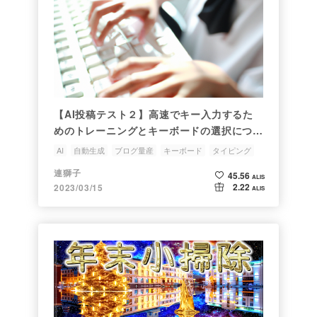
【AI投稿テスト２】高速でキー入力するた
めのトレーニングとキーボードの選択につい
て
AI
自動生成
ブログ量産
キーボード
タイピング
連獅子
45.56
ALIS
2.22
2023/03/15
ALIS