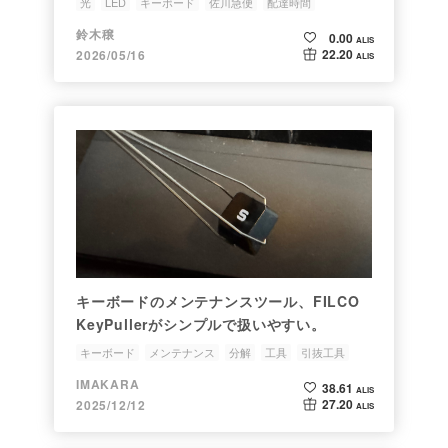
光
LED
キーボード
佐川急便
配達時間
鈴木穣
0.00
ALIS
22.20
2026/05/16
ALIS
キーボードのメンテナンスツール、FILCO
KeyPullerがシンプルで扱いやすい。
キーボード
メンテナンス
分解
工具
引抜工具
IMAKARA
38.61
ALIS
27.20
2025/12/12
ALIS