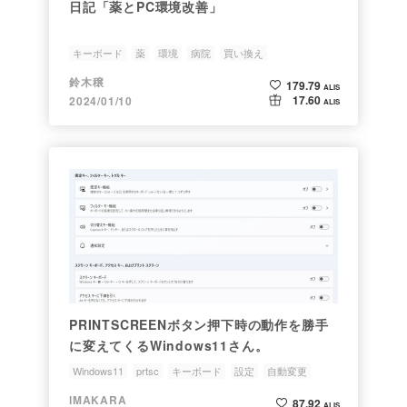
日記「薬とPC環境改善」
キーボード
薬
環境
病院
買い換え
鈴木穣
179.79
ALIS
17.60
2024/01/10
ALIS
PRINTSCREENボタン押下時の動作を勝手
に変えてくるWindows11さん。
Windows11
prtsc
キーボード
設定
自動変更
IMAKARA
87.92
ALIS