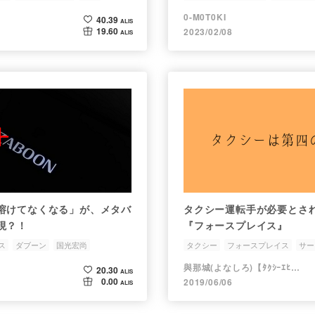
テンニース
サードプレイス
0-M0T0KI
40.39
ALIS
19.60
2023/02/08
ALIS
溶けてなくなる」が、メタバ
タクシー運転手が必要とさ
現？！
『フォースプレイス』
ス
ダブーン
国光宏尚
タクシー
フォースプレイス
サー
居場所
與那城(よなしろ)【ﾀｸｼｰｴﾋﾟｿｰﾄﾞｺﾚｸﾀｰ】
20.30
ALIS
0.00
2019/06/06
ALIS