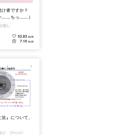
怠け者ですか？
ー……ちっ……）
び直し
52.83
ALIS
7.10
ALIS
と汝』について、
ボイ
ブーバー