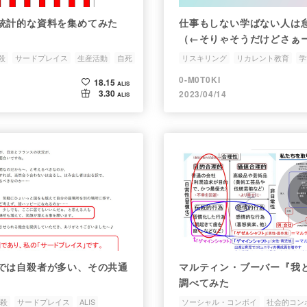
統計的な資料を集めてみた
仕事もしない学ばない人は
（←そりゃそうだけどさぁ
殺
サードプレイス
生産活動
自死
リスキリング
リカレント教育
学
サードプレイス
0-M0T0KI
18.15
ALIS
3.30
2023/04/14
ALIS
では自殺者が多い、その共通
マルティン・ブーバー『我
調べてみた
殺
サードプレイス
ALIS
ソーシャル・コンボイ
社会的コン