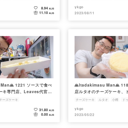
ykgo
8.94
ALIS
11.10
2023/08/11
ALIS
su Man🙏 1221 ソースで食べ
🙏Itadakimasu Man🙏
キ専門店、Leaves代官山
店ルタオのチーズケーキ、
ケーキ白桃とアイスクッキー
ージュを誕生日祝いにいた
チーズケーキ
チーズケーキ
ルタオ
小樽
ド
アウトして食べてみた
みた
ykgo
31.80
ALIS
0.00
2023/05/22
ALIS