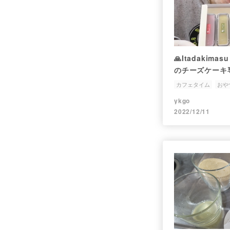
🙏Itadakima
のチーズケーキ
ケーキと選べる
カフェタイム
おや
買って食べてみ
ykgo
2022/12/11