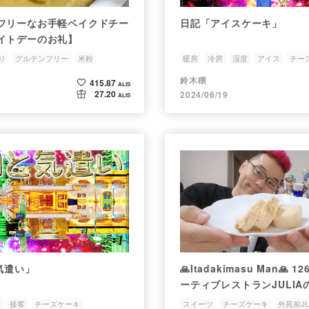
フリーなお手軽ベイクドチー
日記「アイスケーキ」
イトデーのお礼】
り
グルテンフリー
米粉
暖房
冷房
湿度
アイス
チー
鈴木穣
415.87
ALIS
27.20
2024/06/19
ALIS
気遣い」
🙏Itadakimasu Man🙏
ーティブレストランJULI
のチーズケーキを通販で買
接客
チーズケーキ
スイーツ
チーズケーキ
外苑前JU