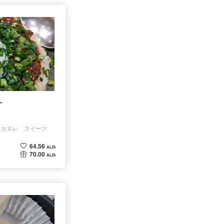
ー
カヌレ
スイーツ
64.56
ALIS
70.00
ALIS