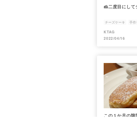
🧀二度目にして
チーズケーキ
手作
KTAG
2022/04/16
この１か月の隙
スウィーツ
表参道