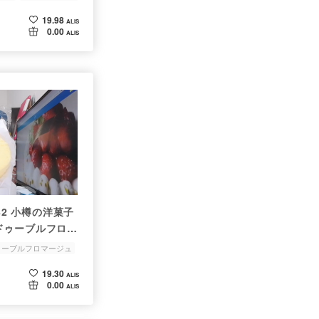
19.98
ALIS
0.00
ALIS
 1182 小樽の洋菓子
ドゥーブルフロマ
だいたので食べて
ゥーブルフロマージュ
19.30
ALIS
0.00
ALIS