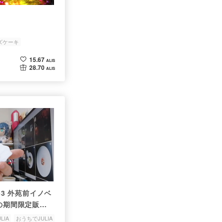
ズケーキ
15.67
ALIS
28.70
ALIS
 1263 外苑前イノベ
Aの期間限定販売
って食べてみた
LIA
おうちでJULIA