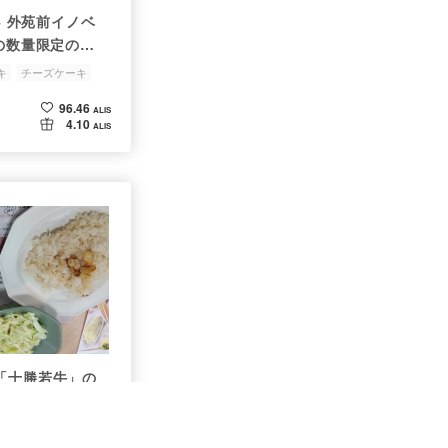
 694 外苑前イノベ
Aの数量限定のニ
シチリアンピスタ
キ
チーズケーキ
てみた
96.46
ALIS
4.10
ALIS
「十勝若牛」の
た！！！
料理教室