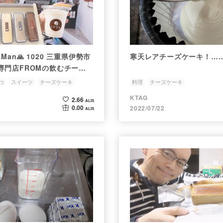
su Man🙏 1020 三重県伊勢市
寒天レアチーズケーキ！…
専門店FROMの飲むチーズ
チーズケーキBOXを通販で
つ
スイーツ
チーズケーキ
料理
チーズケーキ
た
KTAG
2.66
ALIS
0.00
2022/07/22
ALIS