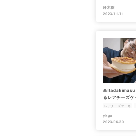
鈴木穣
2023/11/11
🙏Itadakima
るレアチーズケー
店のレアチーズ
レアチーズケーキ
サンドをテイク
ykgo
2023/06/30