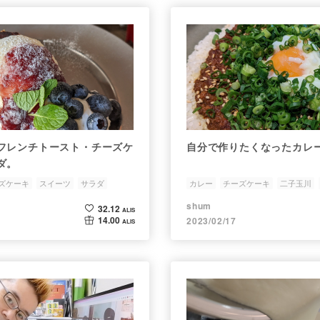
フレンチトースト・チーズケ
自分で作りたくなったカレ
ダ。
ズケーキ
スイーツ
サラダ
カレー
チーズケーキ
二子玉川
shum
32.12
ALIS
14.00
2023/02/17
ALIS