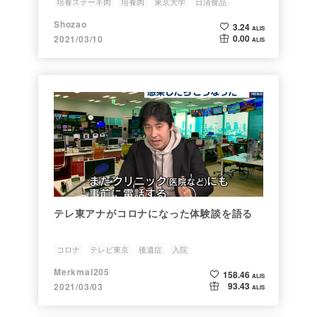
培養ステーキ肉
培養肉
東京大学
日清食品
テレビ東京
Shozao
3.24
ALIS
0.00
2021/03/10
ALIS
テレ東アナがコロナになった体験談を語る
コロナ
テレビ東京
後遺症
入院
Merkmal205
158.46
ALIS
93.43
2021/03/03
ALIS