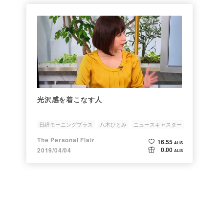
光沢感を着こなす人
日経モーニングプラス
八木ひとみ
ニュースキャスター
テレビ東京
パーソナルカラー
The Personal Flair
16.55
ALIS
0.00
2019/04/04
ALIS