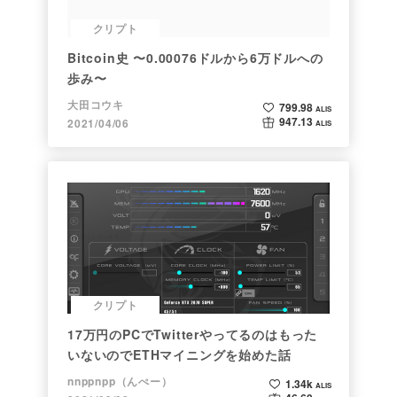
クリプト
Bitcoin史 〜0.00076ドルから6万ドルへの
歩み〜
大田コウキ
799.98
ALIS
947.13
2021/04/06
ALIS
クリプト
17万円のPCでTwitterやってるのはもった
いないのでETHマイニングを始めた話
nnppnpp（んぺー）
1.34k
ALIS