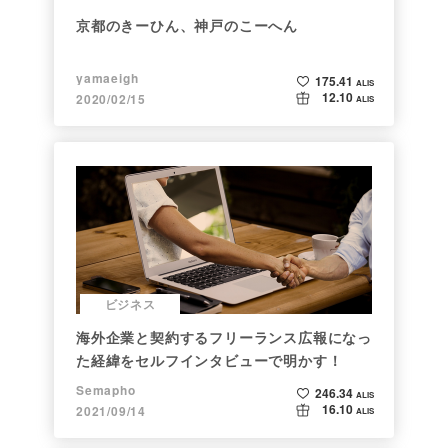
京都のきーひん、神戸のこーへん
yamaeigh
175.41
ALIS
12.10
2020/02/15
ALIS
ビジネス
海外企業と契約するフリーランス広報になっ
た経緯をセルフインタビューで明かす！
Semapho
246.34
ALIS
16.10
2021/09/14
ALIS