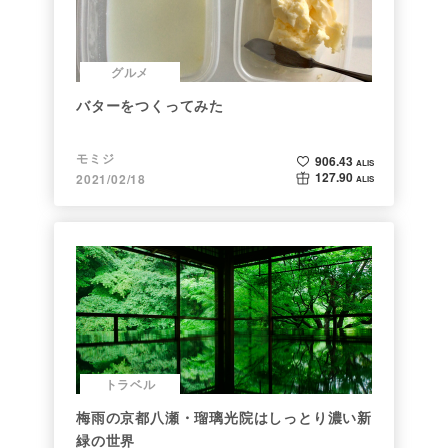
グルメ
バターをつくってみた
モミジ
906.43
ALIS
127.90
2021/02/18
ALIS
トラベル
梅雨の京都八瀬・瑠璃光院はしっとり濃い新
緑の世界