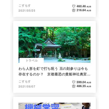
こすもす
460.46
ALIS
216.64
2021/05/25
ALIS
トラベル
わら人形を釘で打ち呪う 丑の刻参りは今も
存在するのか？ 京都最恐の貴船神社奥宮を
調べた
こすもす
599.04
ALIS
486.35
2021/08/07
ALIS