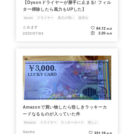
【Dysonドライヤーが勝手に止まる! フィル
ター掃除したら風力もUPした】
dyson
ドライヤー
風力が弱い
急停止
とみます
84.12
ALIS
2.20
2023/07/04
ALIS
Amazonで買い物したら怪しきラッキーカ
ードなるものが入っていた件
Amazon
ドライヤー
ラッキーカード
怪しい
何か入ってた
Gacho
331.19
ALIS