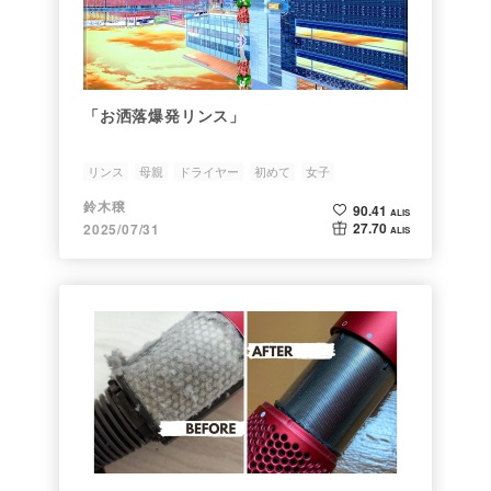
「お洒落爆発リンス」
リンス
母親
ドライヤー
初めて
女子
鈴木穣
90.41
ALIS
27.70
2025/07/31
ALIS