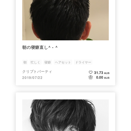
朝の寝癖直し^ - ^
朝
忙しく
寝癖
ヘアセット
ドライヤー
クリプトパーティ
31.73
ALIS
0.00
2019/07/22
ALIS