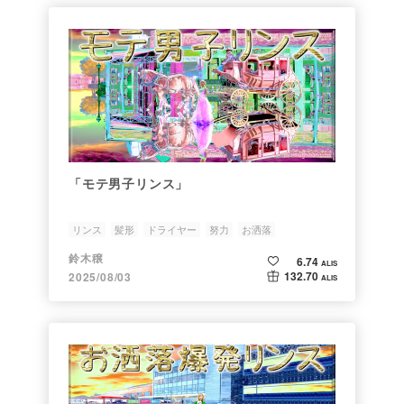
「モテ男子リンス」
リンス
髪形
ドライヤー
努力
お洒落
鈴木穣
6.74
ALIS
132.70
2025/08/03
ALIS