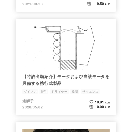
9.50
2021/03/23
ALIS
【特許出願紹介】モータおよび当該モータを
具備する携行式製品
ダイソン
特許
ドライヤー
発明
サイエンス
連獅子
10.81
ALIS
0.00
2020/05/02
ALIS