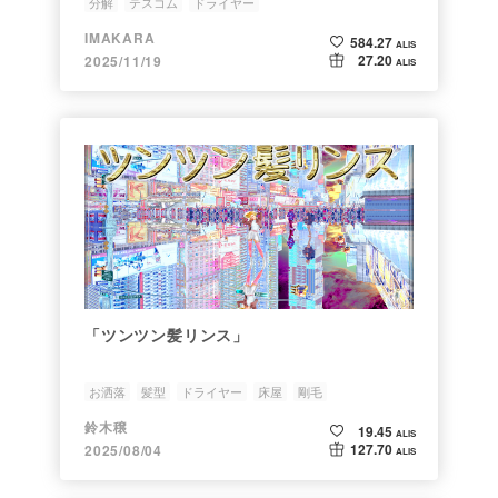
分解
テスコム
ドライヤー
IMAKARA
584.27
ALIS
27.20
2025/11/19
ALIS
「ツンツン髪リンス」
お洒落
髪型
ドライヤー
床屋
剛毛
鈴木穣
19.45
ALIS
127.70
2025/08/04
ALIS