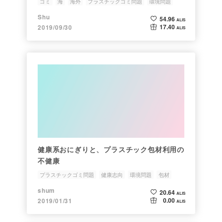
ゴミ
海
海外
プラスチックゴミ問題
環境問題
Shu
54.96
ALIS
17.40
2019/09/30
ALIS
健康系おにぎりと、プラスチック包材利用の
不健康
プラスチックゴミ問題
健康志向
環境問題
包材
リサイクル
shum
20.64
ALIS
0.00
2019/01/31
ALIS