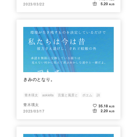
5.20
2023/03/22
ALIS
きみのとなり。
青木瑛太
aokieita
言葉と風景と
ポエム
詩
青木瑛太
35.18
ALIS
2.20
2023/03/17
ALIS