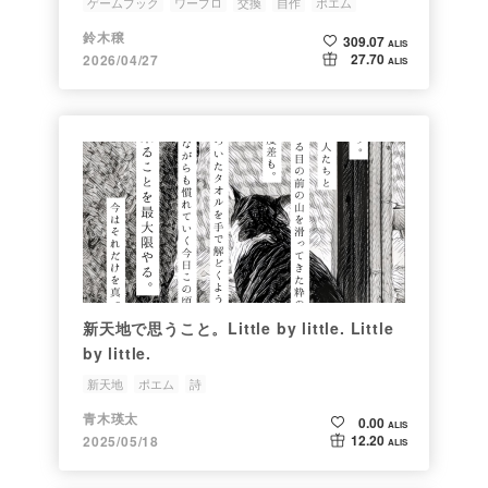
ゲームブック
ワープロ
交換
自作
ポエム
鈴木穣
309.07
ALIS
27.70
2026/04/27
ALIS
新天地で思うこと。Little by little. Little
by little.
新天地
ポエム
詩
青木瑛太
0.00
ALIS
12.20
2025/05/18
ALIS