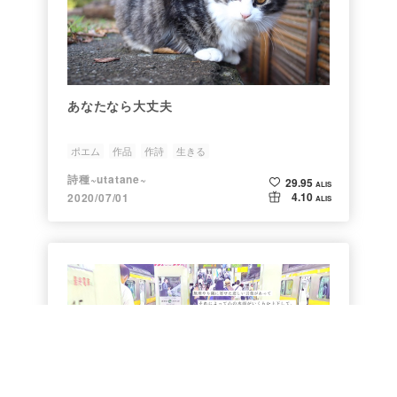
あなたなら大丈夫
ポエム
作品
作詩
生きる
詩種~utatane~
29.95
ALIS
4.10
2020/07/01
ALIS