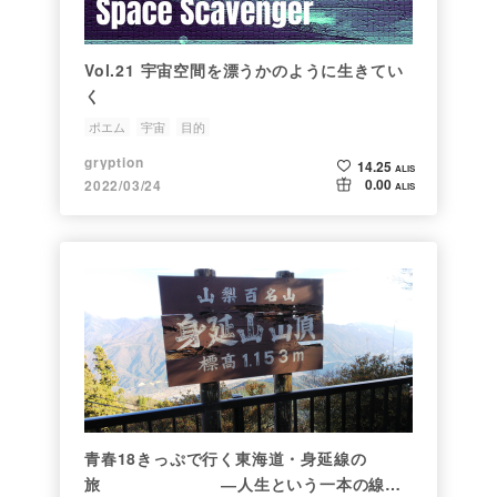
Vol.21 宇宙空間を漂うかのように生きてい
く
ポエム
宇宙
目的
gryption
14.25
ALIS
0.00
2022/03/24
ALIS
青春18きっぷで行く東海道・身延線の
旅 ―人生という一本の線路