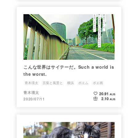
こんな世界はサイテーだ。Such a world is
the worst.
青木瑛太
言葉と風景と
横浜
ポエム
ポエ画
青木瑛太
20.91
ALIS
2.10
2020/07/11
ALIS