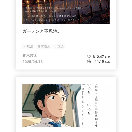
ガーデンと不忍池。
不忍池
青木瑛太
ポエム
青木瑛太
812.47
ALIS
11.10
2025/04/18
ALIS