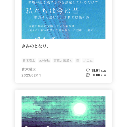
きみのとなり。
青木瑛太
aokieita
言葉と風景と
空
ポエム
青木瑛太
18.91
ALIS
0.00
2023/02/11
ALIS