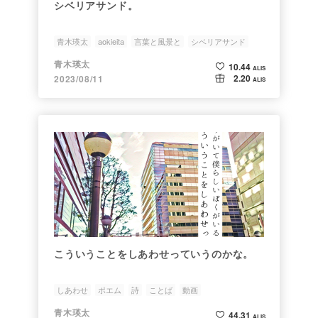
シベリアサンド。
青木瑛太
aokieita
言葉と風景と
シベリアサンド
ポエム
青木瑛太
10.44
ALIS
2.20
2023/08/11
ALIS
こういうことをしあわせっていうのかな。
しあわせ
ポエム
詩
ことば
動画
青木瑛太
44.31
ALIS