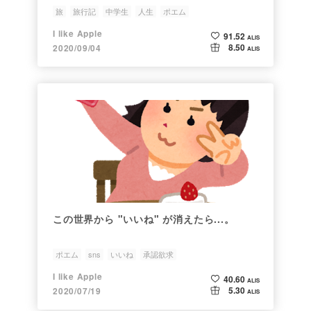
―
旅
旅行記
中学生
人生
ポエム
I like Apple
91.52
ALIS
8.50
2020/09/04
ALIS
この世界から "いいね" が消えたら...。
ポエム
sns
いいね
承認欲求
I like Apple
40.60
ALIS
5.30
2020/07/19
ALIS