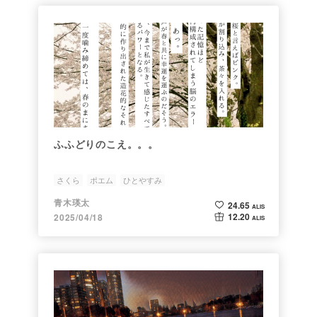
ふふどりのこえ。。。
さくら
ポエム
ひとやすみ
青木瑛太
24.65
ALIS
12.20
2025/04/18
ALIS