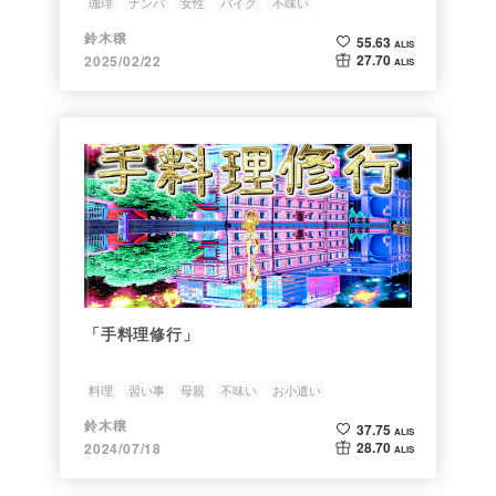
珈琲
ナンパ
女性
バイク
不味い
鈴木穣
55.63
ALIS
27.70
2025/02/22
ALIS
「手料理修行」
料理
習い事
母親
不味い
お小遣い
鈴木穣
37.75
ALIS
28.70
2024/07/18
ALIS