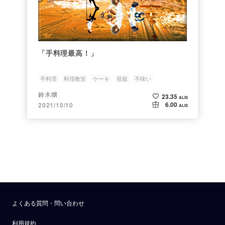
「手料理最高！」
手料理
料理教室
ケーキ
母親
不味い
鈴木穣
23.35
ALIS
6.00
2021/10/10
ALIS
よくある質問・問い合わせ
利用規約