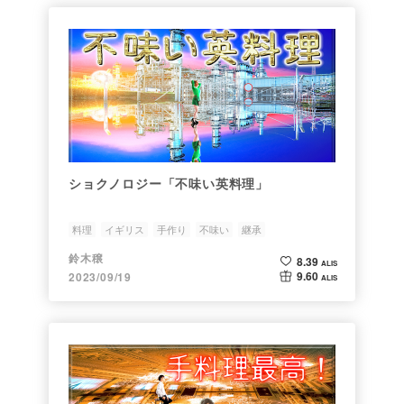
ショクノロジー「不味い英料理」
料理
イギリス
手作り
不味い
継承
鈴木穣
8.39
ALIS
9.60
2023/09/19
ALIS