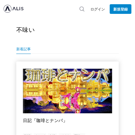
ログイン
新規登録
不味い
新着記事
日記「珈琲とナンパ」