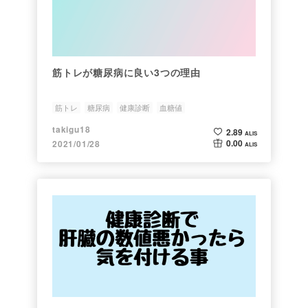
筋トレが糖尿病に良い3つの理由
筋トレ
糖尿病
健康診断
血糖値
takigu18
2.89
ALIS
0.00
2021/01/28
ALIS