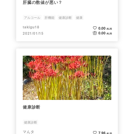
肝臓の数値が悪い？
アルコール
肝機能
健康診断
健康
takigu18
0.00
ALIS
0.00
2021/01/15
ALIS
健康診断
健康診断
マんタ
7.96
ALIS