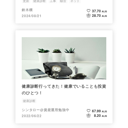
更新
健康診断
工事
騒音
ネット
鈴木穣
37.70
ALIS
28.70
2024/08/21
ALIS
健康診断行ってきた！健康でいることも投資
のひとつ！
健康診断
シンタロー@資産運用勉強中
67.99
ALIS
8.20
2022/06/22
ALIS