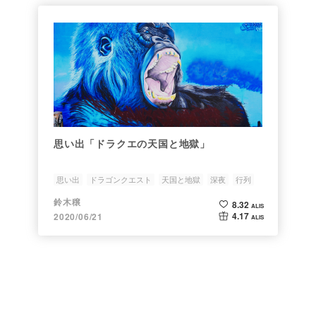
思い出「ドラクエの天国と地獄」
思い出
ドラゴンクエスト
天国と地獄
深夜
行列
鈴木穣
8.32
ALIS
4.17
2020/06/21
ALIS