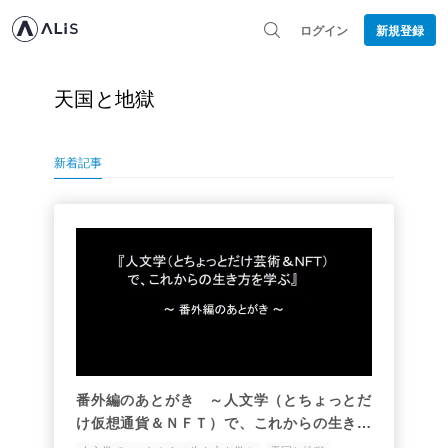
ログイン
新規登録
天国と地獄
新着記事
番外編のあとがき ～人文学（とちょっとだ
け仮想通貨＆ＮＦＴ）で、これからの生き方
を学ぶ～