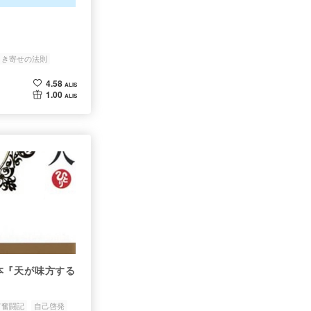
引き寄せの法則
4.58
ALIS
1.00
ALIS
本『天が味方する
て奮闘記
自己啓発