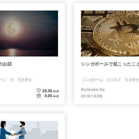
のお話
シンガポールで起こったこ
ーン
月
引き寄せ
シンガポール
ビジネス
引き寄せ
Ryosuke Ito
25.38
ALIS
0.00
2018/10/28
ALIS