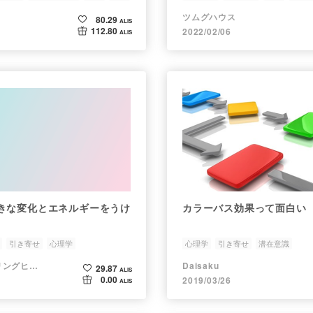
ツムグハウス
80.29
ALIS
112.80
2022/02/06
ALIS
きな変化とエネルギーをうけ
カラーバス効果って面白い
引き寄せ
心理学
心理学
引き寄せ
潜在意識
Garnet-カウンセリングヒプノセラピー-
Daisaku
29.87
ALIS
0.00
2019/03/26
ALIS