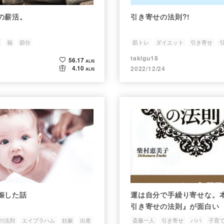
の薪活。
引き寄せの法則?!
福
節分
筋トレ
ダイエット
引き寄せ
takigu18
56.17
ALIS
4.10
2022/12/24
ALIS
娠した話
運は自分で手繰り寄せな。
引き寄せの法則』が面白い
の法則
エイブラハム
妊娠
出産
斎藤一人
引き寄せ
パパ
子育