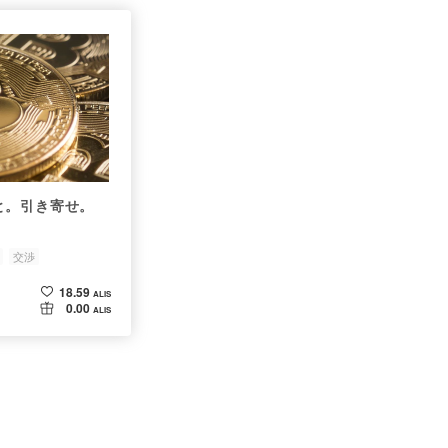
と。引き寄せ。
交渉
18.59
ALIS
0.00
ALIS