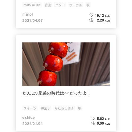
matol music
音楽
バンド
ボーカル
歌
matol
19.12
ALIS
2.20
2021/04/07
ALIS
だんご3兄弟の時代は○○だったよ！
スイーツ
和菓子
みたらし団子
歌
exhige
5.62
ALIS
0.00
2021/01/04
ALIS