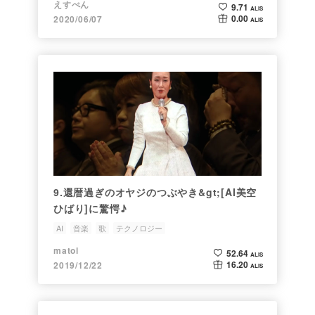
えすぺん
9.71
ALIS
0.00
2020/06/07
ALIS
9.還暦過ぎのオヤジのつぶやき&gt;[AI美空
ひばり]に驚愕♪
AI
音楽
歌
テクノロジー
還暦過ぎのオヤジのつぶやき
matol
52.64
ALIS
16.20
2019/12/22
ALIS