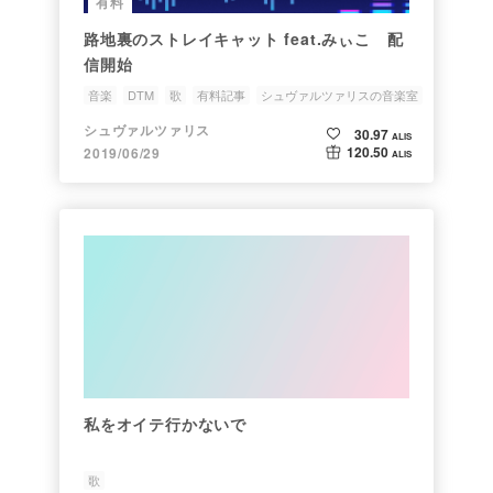
有料
路地裏のストレイキャット feat.みぃこ 配
信開始
音楽
DTM
歌
有料記事
シュヴァルツァリスの音楽室
シュヴァルツァリス
30.97
ALIS
120.50
2019/06/29
ALIS
私をオイテ行かないで
歌