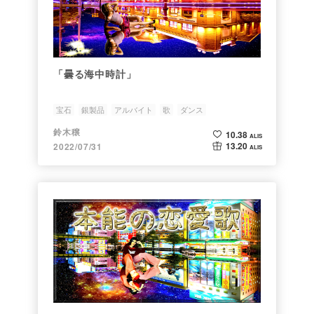
「曇る海中時計」
宝石
銀製品
アルバイト
歌
ダンス
鈴木穣
10.38
ALIS
13.20
2022/07/31
ALIS