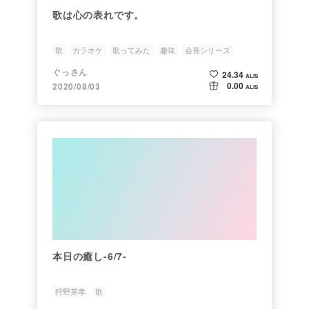
歌は心の表れです。
歌
カラオケ
歌ってみた
趣味
会長シリーズ
ぐっさん
24.34
ALIS
0.00
2020/08/03
ALIS
本日の癒し-6/7-
狩野英孝
歌