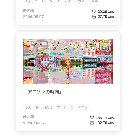
メタリカ
歌
ダンス
ノリ
ヘヴィーメタル
鈴木穣
39.39
ALIS
27.70
2026/05/07
ALIS
「アニソンの時間」
母親
歌
おんぶ
プラレール
アニメ
鈴木穣
186.11
ALIS
32.70
2024/10/06
ALIS