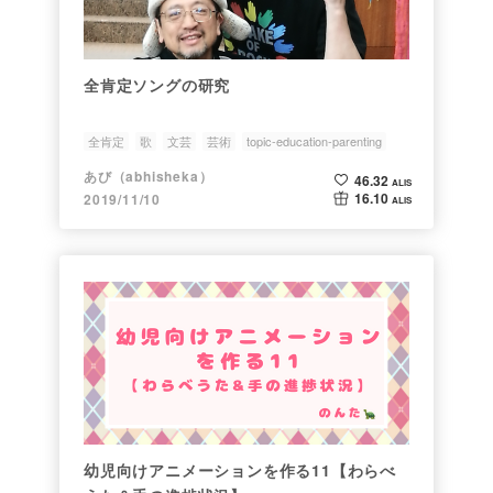
全肯定ソングの研究
全肯定
歌
文芸
芸術
topic-education-parenting
あび（abhisheka）
46.32
ALIS
16.10
2019/11/10
ALIS
幼児向けアニメーションを作る11【わらべ