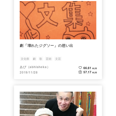
劇「壊れたジグソー」の想い出
文化祭
劇
歌
芸術
文芸
あび（abhisheka）
66.61
ALIS
57.17
2019/11/28
ALIS