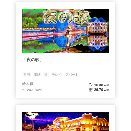
「夜の歌」
照明
電球
歌
テレビ
アパート
鈴木穣
16.38
ALIS
29.70
2024/08/29
ALIS