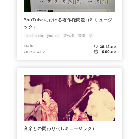
YouTubeにおける著作権問題~(2.ミュージ
ック）
matol music
youtube
著作権
音楽
歌
matol
38.13
ALIS
0.00
2021/04/07
ALIS
音楽との関わり~(1.ミュージック）