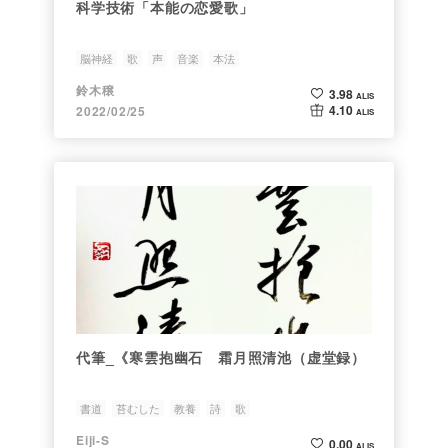
科学技術「本能の恋愛歌」
脳神経
歌
声
音楽
本法
鈴木穣
3.98
ALIS
4.10
2022/02/25
ALIS
代筆_《寒雲抱幽石 霜月照清池（虚堂録）
書道
苔むした
教養
詩
歌
Eiji-S
0.00
ALIS