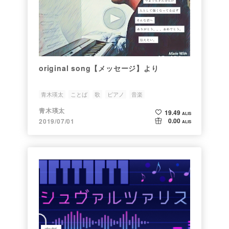
original song【メッセージ】より
青木瑛太
ことば
歌
ピアノ
音楽
青木瑛太
19.49
ALIS
0.00
2019/07/01
ALIS