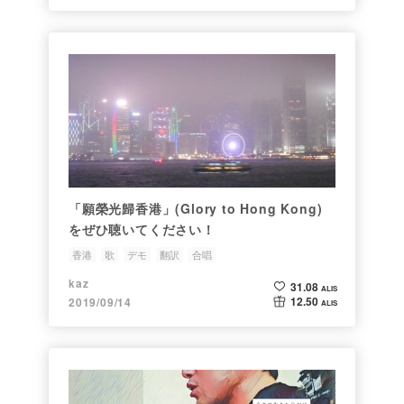
「願榮光歸香港」(Glory to Hong Kong)
をぜひ聴いてください！
香港
歌
デモ
翻訳
合唱
kaz
31.08
ALIS
12.50
2019/09/14
ALIS