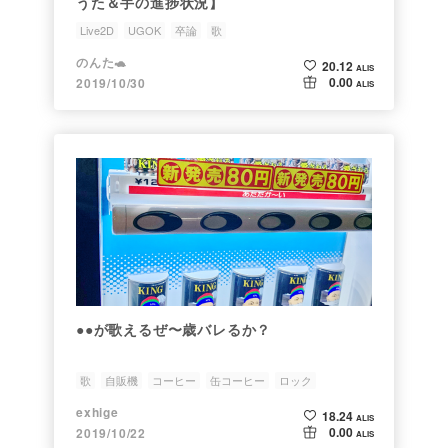
うた＆手の進捗状況】
Live2D
UGOK
卒論
歌
のんた🐢
20.12
ALIS
0.00
2019/10/30
ALIS
●●が歌えるぜ〜歳バレるか？
歌
自販機
コーヒー
缶コーヒー
ロック
exhige
18.24
ALIS
0.00
2019/10/22
ALIS