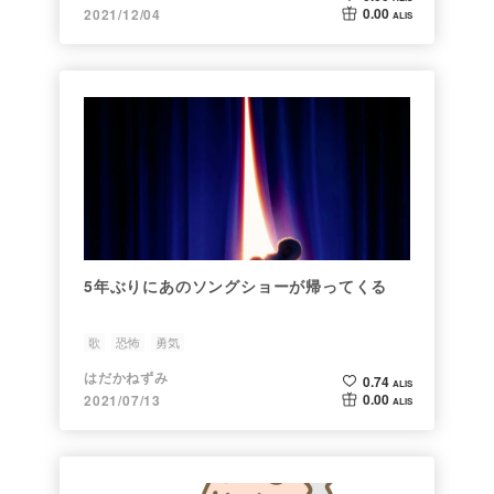
0.00
2021/12/04
ALIS
5年ぶりにあのソングショーが帰ってくる
歌
恐怖
勇気
はだかねずみ
0.74
ALIS
0.00
2021/07/13
ALIS