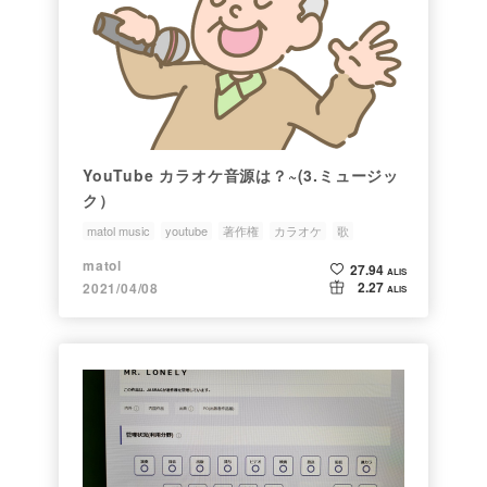
YouTube カラオケ音源は？~(3.ミュージッ
ク）
matol music
youtube
著作権
カラオケ
歌
matol
27.94
ALIS
2.27
2021/04/08
ALIS