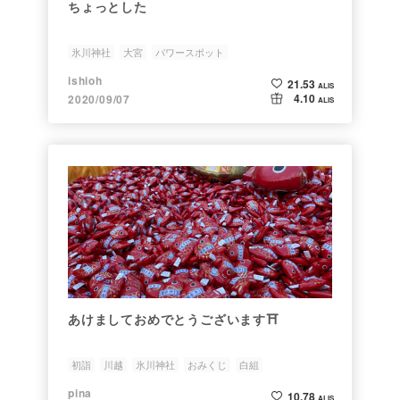
ちょっとした
氷川神社
大宮
パワースポット
ishioh
21.53
ALIS
4.10
2020/09/07
ALIS
あけましておめでとうございます⛩
初詣
川越
氷川神社
おみくじ
白組
pina
10.78
ALIS