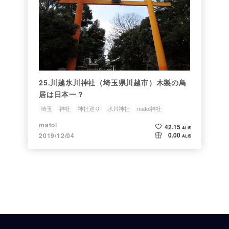
25.川越氷川神社（埼玉県川越市）木製の鳥
居は日本一？
埼玉
神社
神社巡り
氷川神社
matol神社
matol
42.15
ALIS
0.00
2019/12/04
ALIS