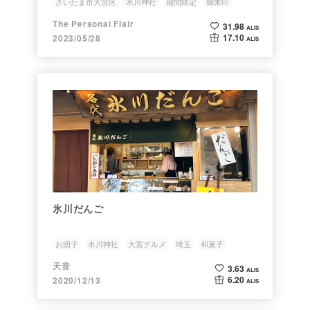
さいたま市大宮区
氷川神社
期間限定
御朱印
日本旅行
The Personal Flair
31.98
ALIS
17.10
2023/05/28
ALIS
氷川だんご
お団子
氷川神社
大宮グルメ
埼玉
和菓子
天音
3.63
ALIS
6.20
2020/12/13
ALIS