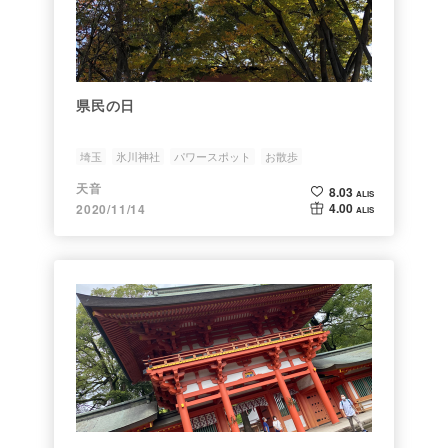
県民の日
埼玉
氷川神社
パワースポット
お散歩
天音
8.03
ALIS
4.00
2020/11/14
ALIS