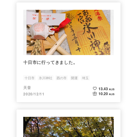
十日市に行ってきました。
十日市
氷川神社
酉の市
開運
埼玉
天音
13.43
ALIS
10.20
2020/12/11
ALIS