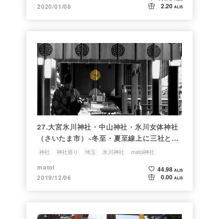
2.20
2020/01/08
ALIS
27.大宮氷川神社・中山神社・氷川女体神社
（さいたま市）~冬至・夏至線上に三社と浅
間山が一直線に並ぶ
神社
神社巡り
埼玉
氷川神社
matol神社
matol
44.98
ALIS
0.00
2019/12/06
ALIS