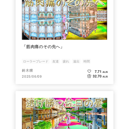
「筋肉痛のその先へ」
ローラーブレード
友達
疲れ
遠出
時間
鈴木穣
7.71
ALIS
32.70
2025/06/09
ALIS