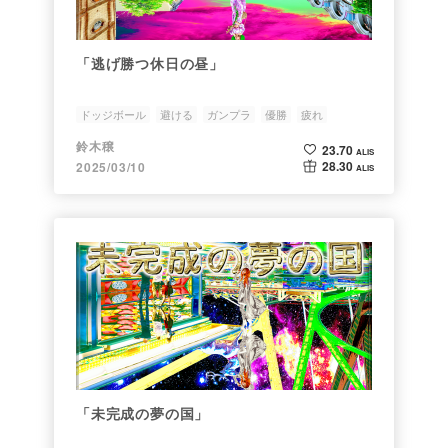
「逃げ勝つ休日の昼」
ドッジボール
避ける
ガンプラ
優勝
疲れ
鈴木穣
23.70
ALIS
28.30
2025/03/10
ALIS
「未完成の夢の国」