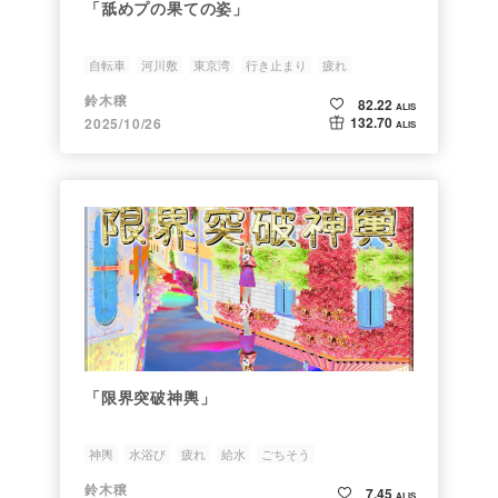
「舐めプの果ての姿」
自転車
河川敷
東京湾
行き止まり
疲れ
鈴木穣
82.22
ALIS
132.70
2025/10/26
ALIS
「限界突破神輿」
神輿
水浴び
疲れ
給水
ごちそう
鈴木穣
7.45
ALIS