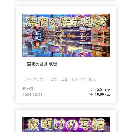
「深夜の徒歩地獄」
ボーイスカウト
徒歩
近道
リタイア
疲れ
鈴木穣
12.91
ALIS
16.60
2024/02/25
ALIS