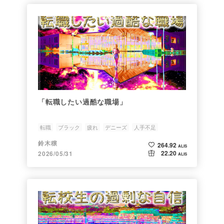
「転職したい過酷な職場」
転職
ブラック
疲れ
デニーズ
人手不足
鈴木穣
264.92
ALIS
22.20
2026/05/31
ALIS