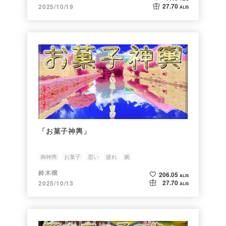
27.70
2025/10/19
ALIS
「お菓子神輿」
御神輿
お菓子
思い
疲れ
腕
鈴木穣
206.05
ALIS
27.70
2025/10/13
ALIS