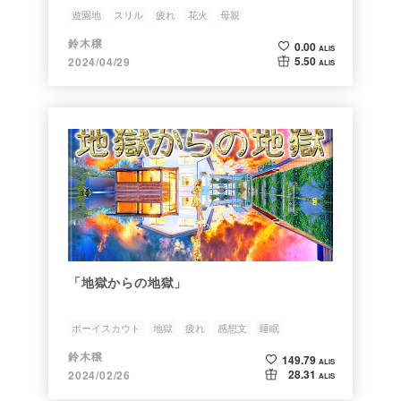
遊園地
スリル
疲れ
花火
母親
鈴木穣
0.00
ALIS
5.50
2024/04/29
ALIS
「地獄からの地獄」
ボーイスカウト
地獄
疲れ
感想文
睡眠
鈴木穣
149.79
ALIS
28.31
2024/02/26
ALIS