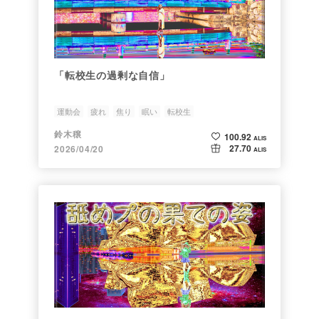
「転校生の過剰な自信」
運動会
疲れ
焦り
眠い
転校生
鈴木穣
100.92
ALIS
27.70
2026/04/20
ALIS