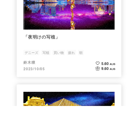
「夜明けの写植」
デニーズ
写植
買い物
疲れ
朝
鈴木穣
5.60
ALIS
9.60
2023/10/05
ALIS