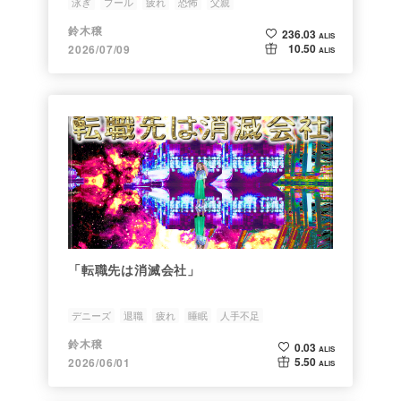
泳ぎ
プール
疲れ
恐怖
父親
鈴木穣
236.03
ALIS
10.50
2026/07/09
ALIS
「転職先は消滅会社」
デニーズ
退職
疲れ
睡眠
人手不足
鈴木穣
0.03
ALIS
5.50
2026/06/01
ALIS