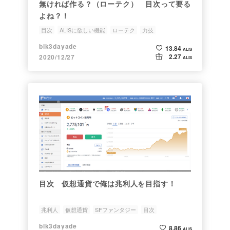
無ければ作る？（ローテク） 目次って要る
よね？！
目次
ALISに欲しい機能
ローテク
力技
blk3dayade
13.84
ALIS
2.27
2020/12/27
ALIS
目次 仮想通貨で俺は兆利人を目指す！
兆利人
仮想通貨
SFファンタジー
目次
blk3dayade
8.86
ALIS