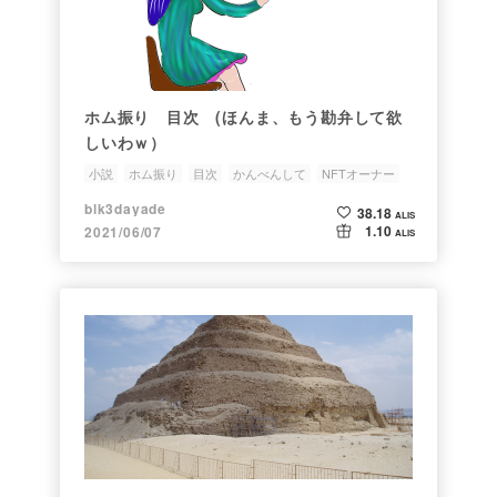
ホム振り 目次 (ほんま、もう勘弁して欲
しいわｗ）
小説
ホム振り
目次
かんべんして
NFTオーナー
blk3dayade
38.18
ALIS
1.10
2021/06/07
ALIS