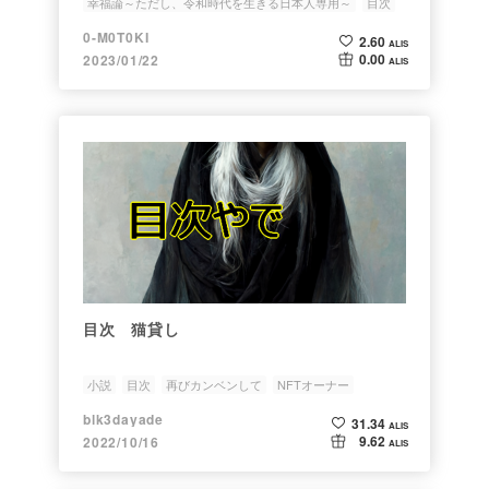
幸福論～ただし、令和時代を生きる日本人専用～
目次
0-M0T0KI
2.60
ALIS
0.00
2023/01/22
ALIS
目次 猫貸し
小説
目次
再びカンベンして
NFTオーナー
blk3dayade
31.34
ALIS
9.62
2022/10/16
ALIS