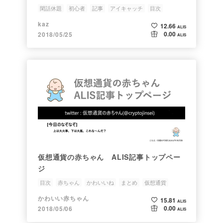
閑話休題
初心者
記事
アイキャッチ
目次
kaz
12.66
ALIS
0.00
2018/05/25
ALIS
仮想通貨の赤ちゃん ALIS記事トップペー
ジ
目次
赤ちゃん
かわいいね
まとめ
仮想通貨
かわいい赤ちゃん
15.81
ALIS
0.00
2018/05/06
ALIS