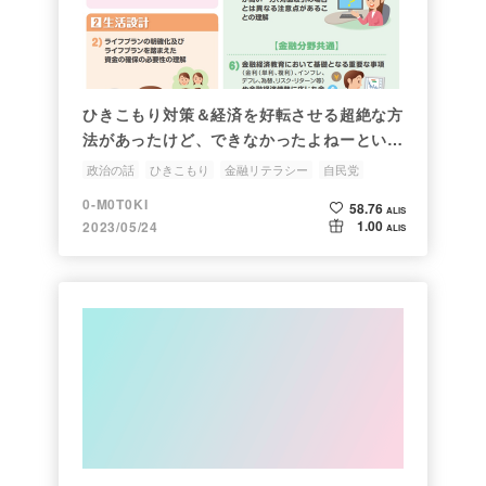
ひきこもり対策＆経済を好転させる超絶な方
法があったけど、できなかったよねーという
話
政治の話
ひきこもり
金融リテラシー
自民党
0-M0T0KI
58.76
ALIS
1.00
2023/05/24
ALIS