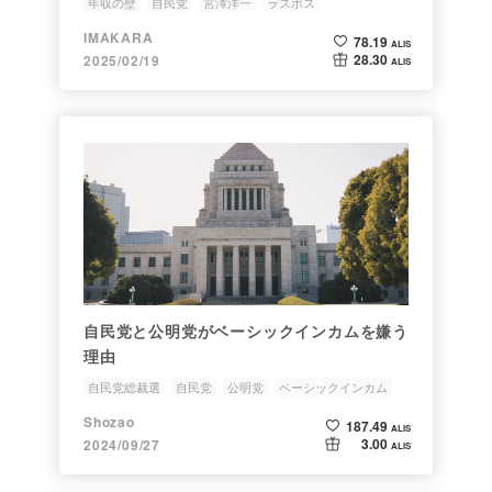
年収の壁
自民党
宮澤洋一
ラスボス
IMAKARA
78.19
ALIS
28.30
2025/02/19
ALIS
自民党と公明党がベーシックインカムを嫌う
理由
自民党総裁選
自民党
公明党
ベーシックインカム
生活保護
Shozao
187.49
ALIS
3.00
2024/09/27
ALIS