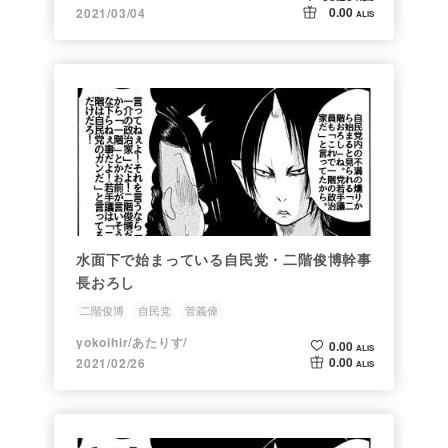
0.00
2021/03/04
ALIS
水面下で始まっている自民党・二階俊博幹事
長おろし
二階俊博
自民党
菅義偉
yokoihir/あたりす/
0.00
ALIS
0.00
2021/02/26
ALIS