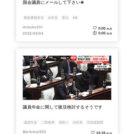
国会議員にメールして下さい🍀
緊急事態条項
自民党
憲法
9条
mizuho351
0.00
ALIS
0.00
2022/06/04
ALIS
議員年金に関して復活検討するそうです
議員年金
二階俊博
居眠り
自民党
北海道新聞
Merkmal205
33.28
ALIS