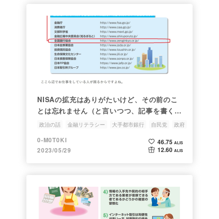
NISAの拡充はありがたいけど、その前のこ
とは忘れません（と言いつつ、記事を書く前
は忘れとったわー）
政治の話
金融リテラシー
大手都市銀行
自民党
政府
0-M0T0KI
46.75
ALIS
12.60
2023/05/29
ALIS