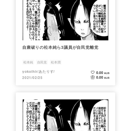
自粛破りの松本純ら3議員が自民党離党
松本純
自民党
松本潤
yokoihir/あたりす/
0.00
ALIS
0.00
2021/02/25
ALIS