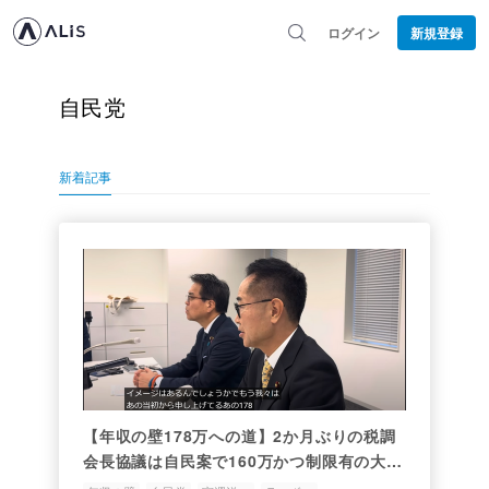
ログイン
新規登録
自民党
新着記事
【年収の壁178万への道】2か月ぶりの税調
会長協議は自民案で160万かつ制限有の大暴
投