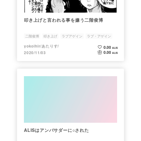
叩き上げと言われる事を嫌う二階俊博
二階俊博
叩き上げ
ラブアゲイン
ラブ・アゲイン
自民党
yokoihir/あたりす/
0.00
ALIS
0.00
2020/11/03
ALIS
ALISはアンバサダーに○された