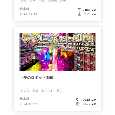
風景
自然
芸術
観光地
壮大
鈴木穣
2.04k
ALIS
32.70
2026/02/20
ALIS
「夢のロボット刺繍」
ミシン
刺繍
ロボット
芸術
鈴木穣
190.85
ALIS
32.70
2024/10/27
ALIS