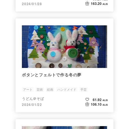
163.20
2024/01/28
ALIS
ボタンとフェルトで作る冬の夢
アート
芸術
絵画
ハンドメイド
手芸
うどん＠そば
61.92
ALIS
106.10
2024/01/22
ALIS