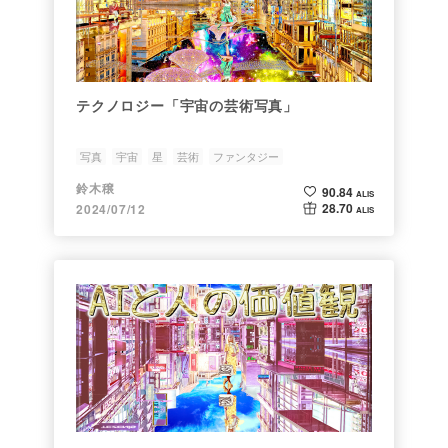
テクノロジー「宇宙の芸術写真」
写真
宇宙
星
芸術
ファンタジー
鈴木穣
90.84
ALIS
28.70
2024/07/12
ALIS