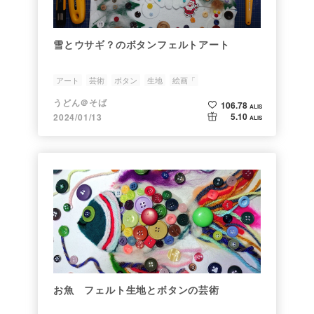
雪とウサギ？のボタンフェルトアート
アート
芸術
ボタン
生地
絵画「
うどん＠そば
106.78
ALIS
5.10
2024/01/13
ALIS
お魚 フェルト生地とボタンの芸術