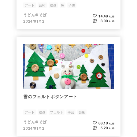
アート
芸術
絵画
魚
子供
うどん＠そば
14.48
ALIS
3.00
2024/01/12
ALIS
雪のフェルトボタンアート
アート
絵画
フェルト
手芸
芸術
うどん＠そば
88.10
ALIS
5.20
2024/01/12
ALIS