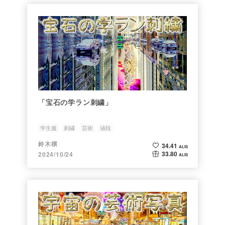
「宝石の学ラン刺繍」
学生服
刺繍
芸術
値段
鈴木穣
34.41
ALIS
33.80
2024/10/24
ALIS