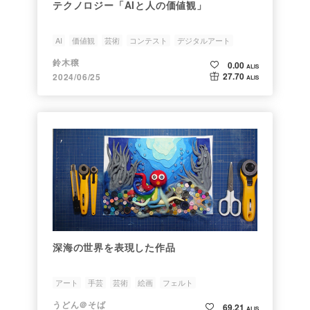
テクノロジー「AIと人の価値観」
AI
価値観
芸術
コンテスト
デジタルアート
鈴木穣
0.00
ALIS
27.70
2024/06/25
ALIS
深海の世界を表現した作品
アート
手芸
芸術
絵画
フェルト
うどん＠そば
69.21
ALIS