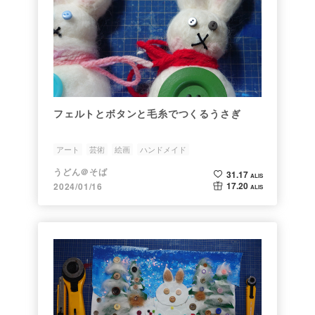
フェルトとボタンと毛糸でつくるうさぎ
アート
芸術
絵画
ハンドメイド
うどん＠そば
31.17
ALIS
17.20
2024/01/16
ALIS