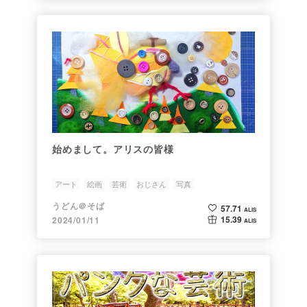
始めまして。アリスの皆様
アート
絵画
芸術
おじさん
写真
うどん＠そば
57.71
ALIS
15.39
2024/01/11
ALIS