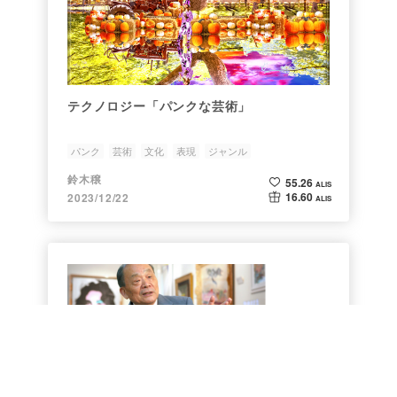
テクノロジー「パンクな芸術」
パンク
芸術
文化
表現
ジャンル
鈴木穣
55.26
ALIS
16.60
2023/12/22
ALIS