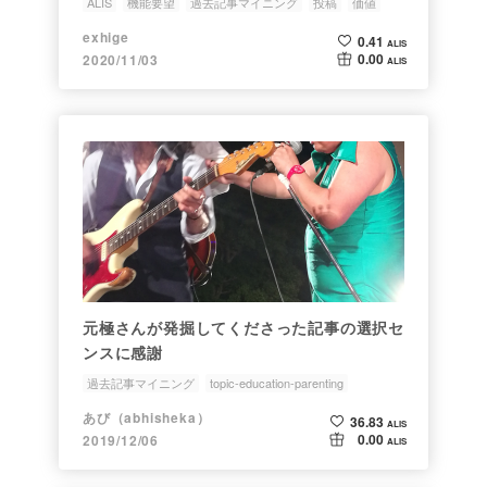
ALIS
機能要望
過去記事マイニング
投稿
価値
exhige
0.41
ALIS
0.00
2020/11/03
ALIS
元極さんが発掘してくださった記事の選択セ
ンスに感謝
過去記事マイニング
topic-education-parenting
あび（abhisheka）
36.83
ALIS
0.00
2019/12/06
ALIS