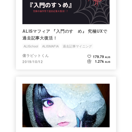
ALISマフィア 『入門のすゝめ』 究極UXで
過去記事大復活！
ALISchool
ALISMAFIA
過去記事マイニング
クラウドファンディング
プレミアムALIS
億ラビットくん
179.79
ALIS
1.27k
2019/10/12
ALIS