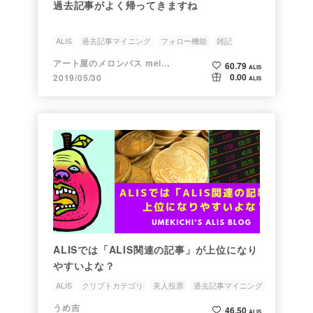
過去記事がよく帰ってきますね
ALIS
過去記事マイニング
フォロー機能
雑記
アート屋のメロンパス melonpas
60.79
ALIS
0.00
2019/05/30
ALIS
ALISでは「ALIS関連の記事」が上位になり
やすいよな？
ALIS
クリプトカテゴリ
美人投票
過去記事マイニング
ダイバーシティ
うめ吉
46.50
ALIS